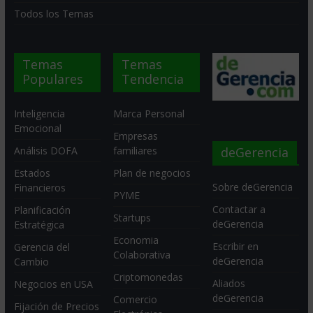
Todos los Temas
Temas
Temas
Populares
Tendencia
Inteligencia
Marca Personal
Emocional
Empresas
deGerencia
Análisis DOFA
familiares
Estados
Plan de negocios
Sobre deGerencia
Financieros
PYME
Contactar a
Planificación
Startups
deGerencia
Estratégica
Economia
Escribir en
Gerencia del
Colaborativa
deGerencia
Cambio
Criptomonedas
Aliados
Negocios en USA
deGerencia
Comercio
Fijación de Precios