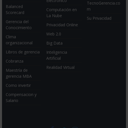
Electrónico
TecnoGerencia.co
Balanced
m
Computación en
Scorecard
La Nube
Su Privacidad
Gerencia del
Privacidad Online
Conocimiento
Web 2.0
Clima
organizacional
Big Data
Libros de gerencia
Inteligencia
Artificial
Cobranza
Realidad Virtual
Maestría de
gerencia MBA
Como invertir
Compensacion y
Salario