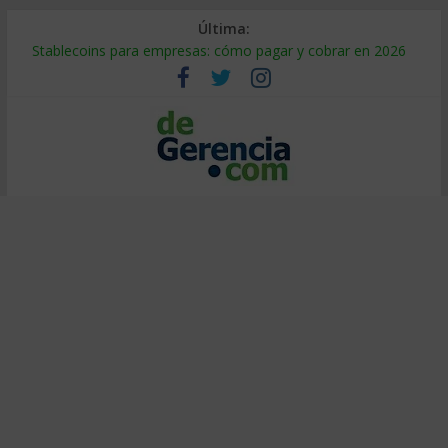
Última:
Stablecoins para empresas: cómo pagar y cobrar en 2026
Despido silencioso: qué es y por qué sale tan caro
IA en selección de personal: cómo auditarla a tiempo
Trabajo forzoso en la cadena de suministro: qué hacer
Mercado hispano de EE. UU.: cómo segmentarlo y venderle