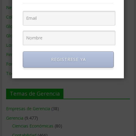
Negocios por País
Colaboradores de Gerencia
Glosario
Glosario Inglés – Español
Los mejores MBA
Firmas de Gerencia
REGISTRESE YA
Formación de Gerencia
Todos los Temas
Temas de Gerencia
Empresas de Gerencia
(38)
Gerencia
(9.477)
Ciencias Económicas
(80)
Contabilidad
(466)