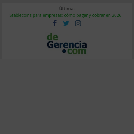
Última:
Stablecoins para empresas: cómo pagar y cobrar en 2026
Despido silencioso: qué es y por qué sale tan caro
IA en selección de personal: cómo auditarla a tiempo
Trabajo forzoso en la cadena de suministro: qué hacer
Mercado hispano de EE. UU.: cómo segmentarlo y venderle