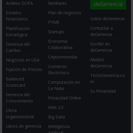
deGerencia
Análisis DOFA
familiares
Estados
Plan de negocios
Sobre deGerencia
Financieros
PYME
Contactar a
Planificación
Startups
deGerencia
Estratégica
Economia
Escribir en
Gerencia del
Colaborativa
deGerencia
Cambio
Criptomonedas
Aliados
Negocios en USA
deGerencia
Comercio
Fijación de Precios
Electrónico
TecnoGerencia.co
Balanced
m
Computación en
Scorecard
La Nube
Su Privacidad
Gerencia del
Privacidad Online
Conocimiento
Web 2.0
Clima
organizacional
Big Data
Libros de gerencia
Inteligencia
Artificial