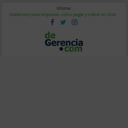
Última:
Stablecoins para empresas: cómo pagar y cobrar en 2026
Despido silencioso: qué es y por qué sale tan caro
IA en selección de personal: cómo auditarla a tiempo
Trabajo forzoso en la cadena de suministro: qué hacer
Mercado hispano de EE. UU.: cómo segmentarlo y venderle