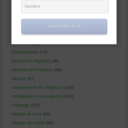
Comunicacion en los negocios
(180)
Creatividad en la empresa
(96)
Delegar
(22)
REGISTRESE YA
Desarrollo Personal
(566)
Efectividad
(52)
Empowerment
(15)
Etica en los negocios
(46)
Gerencia de Proyectos
(66)
Idiomas
(51)
Innovacion en los Negocios
(224)
Inteligencia en los negocios
(102)
Liderazgo
(331)
Manejo de crisis
(60)
Manejo del estrés
(85)