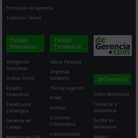
Formación de Gerencia
Todos los Temas
Temas
Temas
Populares
Tendencia
Inteligencia
Marca Personal
Emocional
Empresas
deGerencia
Análisis DOFA
familiares
Estados
Plan de negocios
Sobre deGerencia
Financieros
PYME
Contactar a
Planificación
Startups
deGerencia
Estratégica
Economia
Escribir en
Gerencia del
Colaborativa
deGerencia
Cambio
Criptomonedas
Aliados
Negocios en USA