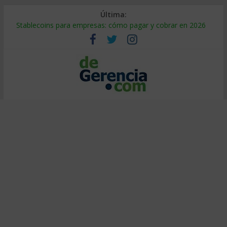
Última:
Stablecoins para empresas: cómo pagar y cobrar en 2026
Despido silencioso: qué es y por qué sale tan caro
IA en selección de personal: cómo auditarla a tiempo
Trabajo forzoso en la cadena de suministro: qué hacer
Mercado hispano de EE. UU.: cómo segmentarlo y venderle