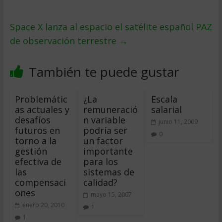
Space X lanza al espacio el satélite español PAZ
de observación terrestre
→
También te puede gustar
Problemátic
¿La
Escala
as actuales y
remuneració
salarial
desafíos
n variable
junio 11, 2009
futuros en
podría ser
0
torno a la
un factor
gestión
importante
efectiva de
para los
las
sistemas de
compensaci
calidad?
ones
mayo 15, 2007
enero 20, 2010
1
1