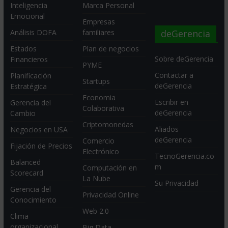
Inteligencia
Marca Personal
Emocional
Empresas
deGerencia
Análisis DOFA
familiares
Estados
Plan de negocios
Sobre deGerencia
Financieros
PYME
Contactar a
Planificación
Startups
deGerencia
Estratégica
Economia
Escribir en
Gerencia del
Colaborativa
deGerencia
Cambio
Criptomonedas
Aliados
Negocios en USA
deGerencia
Comercio
Fijación de Precios
Electrónico
TecnoGerencia.co
Balanced
m
Computación en
Scorecard
La Nube
Su Privacidad
Gerencia del
Privacidad Online
Conocimiento
Web 2.0
Clima
organizacional
Big Data