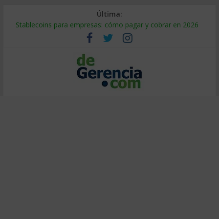
Última:
Stablecoins para empresas: cómo pagar y cobrar en 2026
Despido silencioso: qué es y por qué sale tan caro
IA en selección de personal: cómo auditarla a tiempo
Trabajo forzoso en la cadena de suministro: qué hacer
Mercado hispano de EE. UU.: cómo segmentarlo y venderle