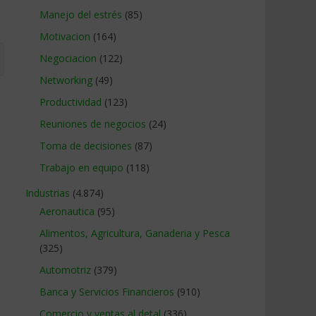
Manejo del estrés
(85)
Motivacion
(164)
Negociacion
(122)
Networking
(49)
Productividad
(123)
Reuniones de negocios
(24)
Toma de decisiones
(87)
Trabajo en equipo
(118)
Industrias
(4.874)
Aeronautica
(95)
Alimentos, Agricultura, Ganaderia y Pesca
(325)
Automotriz
(379)
Banca y Servicios Financieros
(910)
Comercio y ventas al detal
(336)