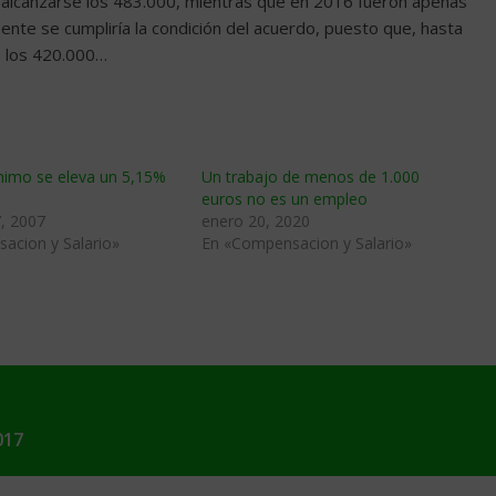
 alcanzarse los 483.000, mientras que en 2016 fueron apenas
nte se cumpliría la condición del acuerdo, puesto que, hasta
a los 420.000…
í­nimo se eleva un 5,15%
Un trabajo de menos de 1.000
euros no es un empleo
, 2007
enero 20, 2020
acion y Salario»
En «Compensacion y Salario»
017