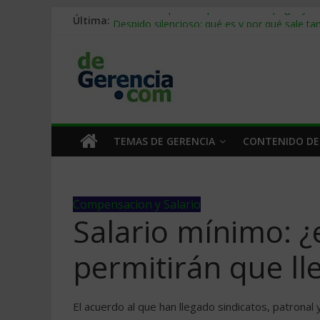
Última:
Stablecoins para empresas: cómo pagar y c
Despido silencioso: qué es y por qué sale ta
IA en selección de personal: cómo auditarla
Trabajo forzoso en la cadena de suministro:
Mercado hispano de EE. UU.: cómo segmenta
TEMAS DE GERENCIA
CONTENIDO DE
Compensacion y Salario
Salario mínimo: ¿e
permitirán que ll
El acuerdo al que han llegado sindicatos, patronal 