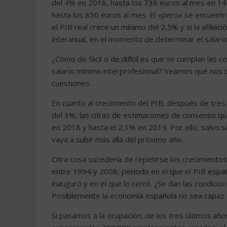
del 4% en 2018, hasta los 736 euros al mes en 14
hasta los 850 euros al mes. El «pero» se encuentra
el PIB real crece un mínimo del 2,5% y si la afilia
interanual, en el momento de determinar el salari
¿Cómo de fácil o de difícil es que se cumplan las 
salario mínimo interprofesional? Veamos qué nos d
cuestiones.
En cuanto al crecimiento del PIB, después de tre
del 3%, las cifras de estimaciones de consenso q
en 2018 y hasta el 2,1% en 2019. Por ello, salvo 
vaya a subir más allá del próximo año.
Otra cosa sucedería de repetirse los crecimientos 
entre 1994 y 2008, periodo en el que el PIB españ
inauguró y en el que lo cerró. ¿Se dan las condic
Posiblemente la economía española no sea capaz 
Si pasamos a la ocupación, de los tres últimos añ