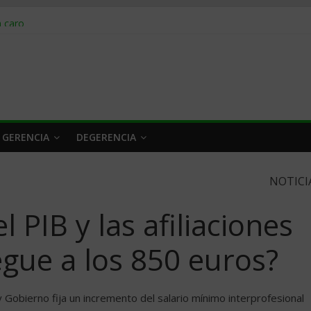
obrar en 2026
n caro
 a tiempo
 qué hacer
rlo y venderle
 GERENCIA
DEGERENCIA
NOTICI
l PIB y las afiliaciones
egue a los 850 euros?
y Gobierno fija un incremento del salario mínimo interprofesional