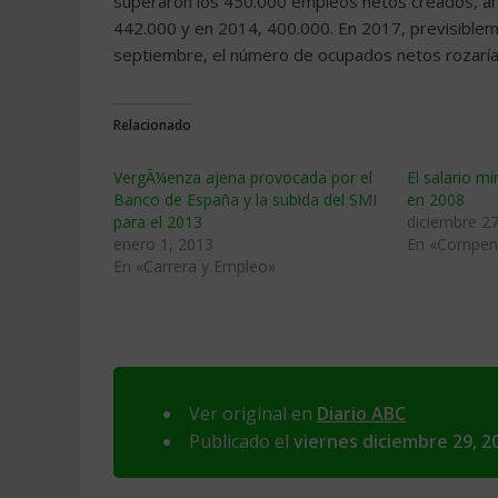
superaron los 450.000 empleos netos creados, al
442.000 y en 2014, 400.000. En 2017, previsibleme
septiembre, el número de ocupados netos rozarí
Relacionado
VergÃ¼enza ajena provocada por el
El salario m
Banco de España y la subida del SMI
en 2008
para el 2013
diciembre 27
enero 1, 2013
En «Compens
En «Carrera y Empleo»
Ver original en
Diario ABC
Publicado el
viernes diciembre 29, 2