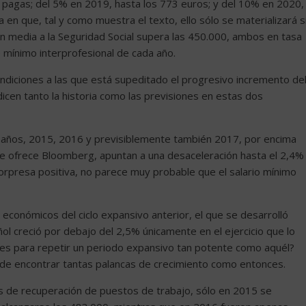
 pagas; del 5% en 2019, hasta los 773 euros; y del 10% en 2020,
 en que, tal y como muestra el texto, ello sólo se materializará s
ción media a la Seguridad Social supera las 450.000, ambos en tasa
o mínimo interprofesional de cada año.
condiciones a las que está supeditado el progresivo incremento de
icen tanto la historia como las previsiones en estas dos
s años, 2015, 2016 y previsiblemente también 2017, por encima
ue ofrece Bloomberg, apuntan a una desaceleración hasta el 2,4%
sorpresa positiva, no parece muy probable que el salario mínimo
económicos del ciclo expansivo anterior, el que se desarrolló
ol creció por debajo del 2,5% únicamente en el ejercicio que lo
iones para repetir un periodo expansivo tan potente como aquél?
de encontrar tantas palancas de crecimiento como entonces.
os de recuperación de puestos de trabajo, sólo en 2015 se