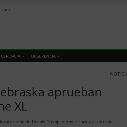
obrar en 2026
n caro
 a tiempo
 qué hacer
rlo y venderle
 GERENCIA
DEGERENCIA
NOTICI
Nebraska aprueban
ne XL
administración de Donald Trump, permitirá unir a las arenas