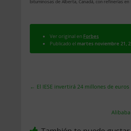
bituminosas de Alberta, Canadá, con refinerías e
Ver original en
Forbes
Publicado el
martes noviembre 21, 
←
El IESE invertirá 24 millones de euro
Alibaba
También te puede gustar