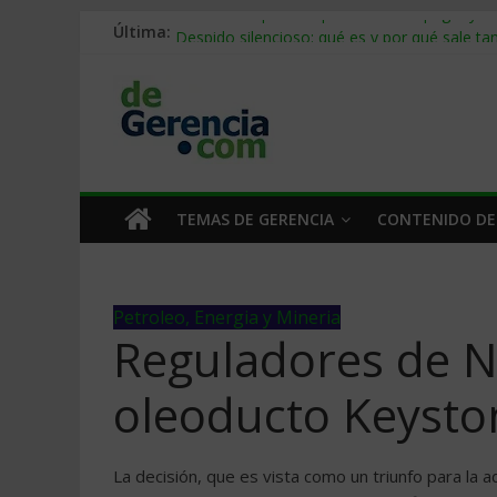
Última:
Stablecoins para empresas: cómo pagar y c
Despido silencioso: qué es y por qué sale ta
IA en selección de personal: cómo auditarla
Trabajo forzoso en la cadena de suministro:
Mercado hispano de EE. UU.: cómo segmenta
TEMAS DE GERENCIA
CONTENIDO DE
Petroleo, Energia y Mineria
Reguladores de 
oleoducto Keysto
La decisión, que es vista como un triunfo para la 