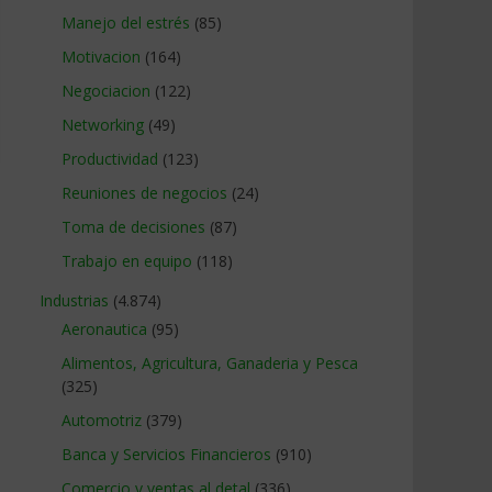
Manejo del estrés
(85)
Motivacion
(164)
Negociacion
(122)
Networking
(49)
Productividad
(123)
Reuniones de negocios
(24)
Toma de decisiones
(87)
Trabajo en equipo
(118)
Industrias
(4.874)
Aeronautica
(95)
Alimentos, Agricultura, Ganaderia y Pesca
(325)
Automotriz
(379)
Banca y Servicios Financieros
(910)
Comercio y ventas al detal
(336)