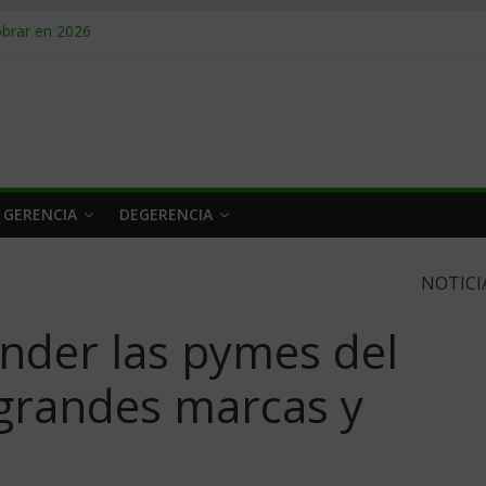
obrar en 2026
n caro
 a tiempo
 qué hacer
rlo y venderle
 GERENCIA
DEGERENCIA
NOTICI
der las pymes del
 grandes marcas y