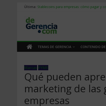
Última:
Stablecoins para empresas: cómo pagar y c
Despido silencioso: qué es y por qué sale ta
IA en selección de personal: cómo auditarla
Trabajo forzoso en la cadena de suministro:
Mercado hispano de EE. UU.: cómo segmenta
TEMAS DE GERENCIA
CONTENIDO DE
Marcas
PYME
Qué pueden apren
marketing de las
empresas