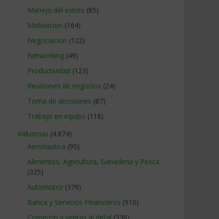
Manejo del estrés
(85)
Motivacion
(164)
Negociacion
(122)
Networking
(49)
Productividad
(123)
Reuniones de negocios
(24)
Toma de decisiones
(87)
Trabajo en equipo
(118)
Industrias
(4.874)
Aeronautica
(95)
Alimentos, Agricultura, Ganaderia y Pesca
(325)
Automotriz
(379)
Banca y Servicios Financieros
(910)
Comercio y ventas al detal
(336)