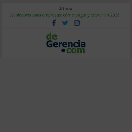
Última:
Stablecoins para empresas: cómo pagar y cobrar en 2026
Despido silencioso: qué es y por qué sale tan caro
IA en selección de personal: cómo auditarla a tiempo
Trabajo forzoso en la cadena de suministro: qué hacer
Mercado hispano de EE. UU.: cómo segmentarlo y venderle