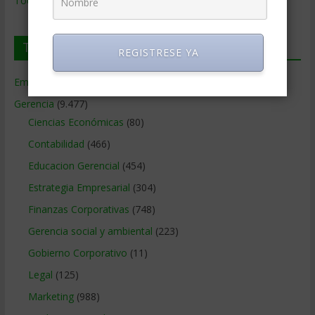
Todos los Temas
Temas de Gerencia
REGISTRESE YA
Empresas de Gerencia
(38)
Gerencia
(9.477)
Ciencias Económicas
(80)
Contabilidad
(466)
Educacion Gerencial
(454)
Estrategia Empresarial
(304)
Finanzas Corporativas
(748)
Gerencia social y ambiental
(223)
Gobierno Corporativo
(11)
Legal
(125)
Marketing
(988)