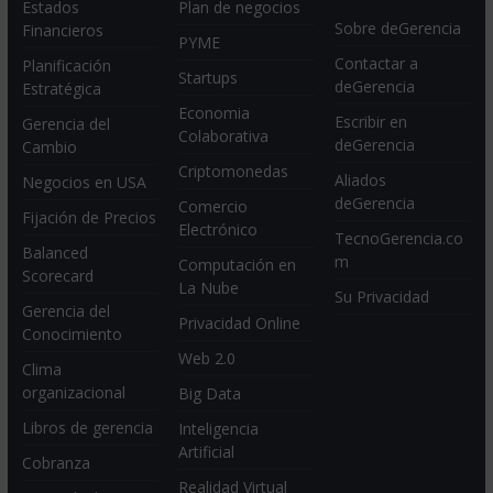
Estados
Plan de negocios
Sobre deGerencia
Financieros
PYME
Contactar a
Planificación
Startups
deGerencia
Estratégica
Economia
Escribir en
Gerencia del
Colaborativa
deGerencia
Cambio
Criptomonedas
Aliados
Negocios en USA
deGerencia
Comercio
Fijación de Precios
Electrónico
TecnoGerencia.co
Balanced
m
Computación en
Scorecard
La Nube
Su Privacidad
Gerencia del
Privacidad Online
Conocimiento
Web 2.0
Clima
organizacional
Big Data
Libros de gerencia
Inteligencia
Artificial
Cobranza
Realidad Virtual