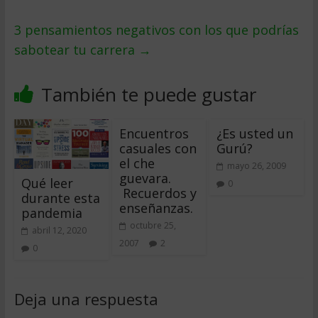
3 pensamientos negativos con los que podrías
sabotear tu carrera
→
También te puede gustar
Encuentros
¿Es usted un
casuales con
Gurú?
el che
mayo 26, 2009
guevara.
Qué leer
0
Recuerdos y
durante esta
enseñanzas.
pandemia
octubre 25,
abril 12, 2020
2007
2
0
Deja una respuesta