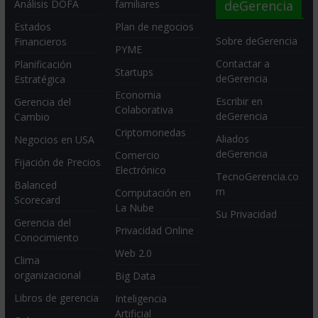
deGerencia
Análisis DOFA
familiares
Estados
Plan de negocios
Sobre deGerencia
Financieros
PYME
Contactar a
Planificación
Startups
deGerencia
Estratégica
Economia
Escribir en
Gerencia del
Colaborativa
deGerencia
Cambio
Criptomonedas
Aliados
Negocios en USA
deGerencia
Comercio
Fijación de Precios
Electrónico
TecnoGerencia.co
Balanced
m
Computación en
Scorecard
La Nube
Su Privacidad
Gerencia del
Privacidad Online
Conocimiento
Web 2.0
Clima
organizacional
Big Data
Libros de gerencia
Inteligencia
Artificial