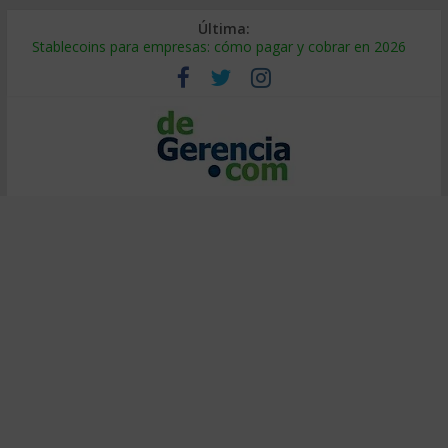
Última:
Stablecoins para empresas: cómo pagar y cobrar en 2026
Despido silencioso: qué es y por qué sale tan caro
IA en selección de personal: cómo auditarla a tiempo
Trabajo forzoso en la cadena de suministro: qué hacer
Mercado hispano de EE. UU.: cómo segmentarlo y venderle