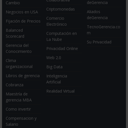
deGerencia
Cambio
Criptomonedas
Aliados
Negocios en USA
deGerencia
Comercio
Fijación de Precios
Electrónico
TecnoGerencia.co
Balanced
m
Computación en
Scorecard
La Nube
Su Privacidad
Gerencia del
Privacidad Online
Conocimiento
Web 2.0
Clima
organizacional
Big Data
Libros de gerencia
Inteligencia
Artificial
Cobranza
Realidad Virtual
Maestría de
gerencia MBA
Como invertir
Compensacion y
Salario