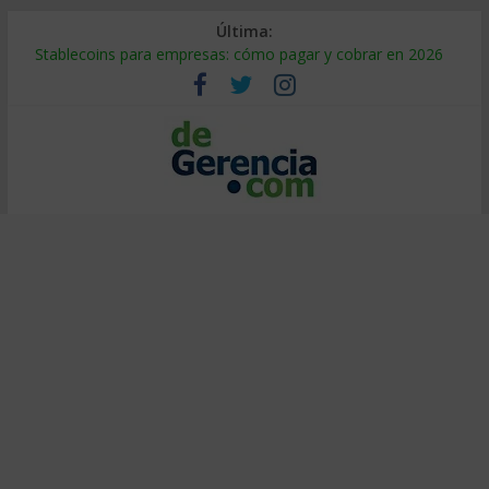
Última:
Stablecoins para empresas: cómo pagar y cobrar en 2026
Despido silencioso: qué es y por qué sale tan caro
IA en selección de personal: cómo auditarla a tiempo
Trabajo forzoso en la cadena de suministro: qué hacer
Mercado hispano de EE. UU.: cómo segmentarlo y venderle