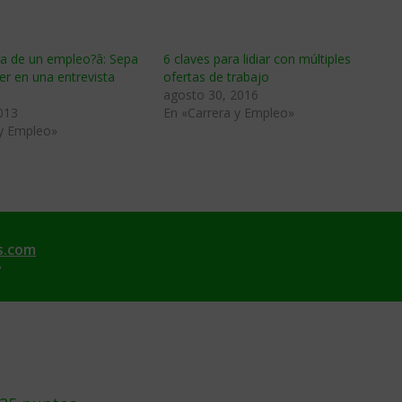
ra de un empleo?â: Sepa
6 claves para lidiar con múltiples
r en una entrevista
ofertas de trabajo
agosto 30, 2016
013
En «Carrera y Empleo»
 y Empleo»
s.com
7