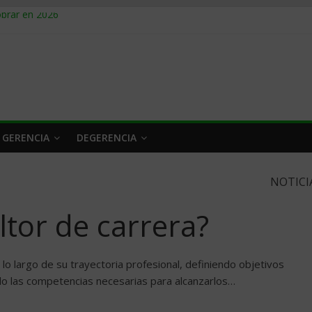
obrar en 2026
n caro
 a tiempo
 qué hacer
rlo y venderle
 GERENCIA
DEGERENCIA
NOTICI
tor de carrera?
lo largo de su trayectoria profesional, definiendo objetivos
do las competencias necesarias para alcanzarlos…