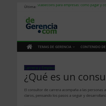
Última:
Stablecoins para empresas: cómo pagar y c
Despido silencioso: qué es y por qué sale ta
IA en selección de personal: cómo auditarla
Trabajo forzoso en la cadena de suministro:
Mercado hispano de EE. UU.: cómo segmenta
TEMAS DE GERENCIA
CONTENIDO DE
Carrera y Empleo
¿Qué es un consul
El consultor de carrera acompaña a las personas a 
claros, pensando los pasos a seguir y desarrollan