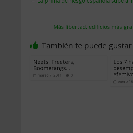
←
La prima de riesgo española sube a 
Más libertad, edificios más gr
También te puede gustar
Neets, Freeters,
Los 7 h
Boomerangs…
desemp
efectiv
marzo 7, 2011
0
enero 16