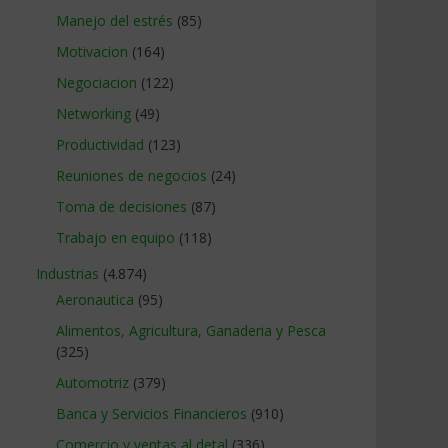
Manejo del estrés
(85)
Motivacion
(164)
Negociacion
(122)
Networking
(49)
Productividad
(123)
Reuniones de negocios
(24)
Toma de decisiones
(87)
Trabajo en equipo
(118)
Industrias
(4.874)
Aeronautica
(95)
Alimentos, Agricultura, Ganaderia y Pesca
(325)
Automotriz
(379)
Banca y Servicios Financieros
(910)
Comercio y ventas al detal
(336)