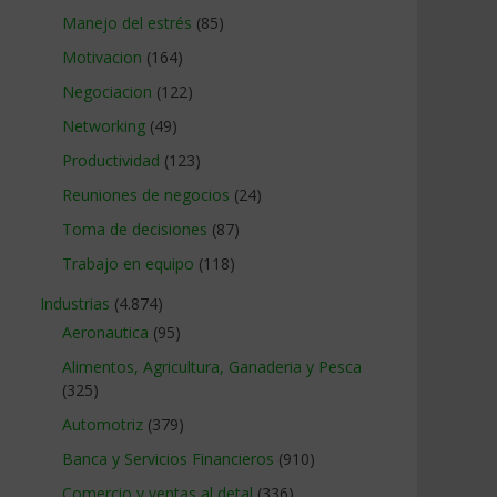
Manejo del estrés
(85)
Motivacion
(164)
Negociacion
(122)
Networking
(49)
Productividad
(123)
Reuniones de negocios
(24)
Toma de decisiones
(87)
Trabajo en equipo
(118)
Industrias
(4.874)
Aeronautica
(95)
Alimentos, Agricultura, Ganaderia y Pesca
(325)
Automotriz
(379)
Banca y Servicios Financieros
(910)
Comercio y ventas al detal
(336)