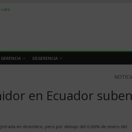
obrar en 2026
n caro
 a tiempo
 qué hacer
rlo y venderle
 GERENCIA
DEGERENCIA
NOTICI
midor en Ecuador sube
istrada en diciembre, pero por debajo del 0,68% de enero del