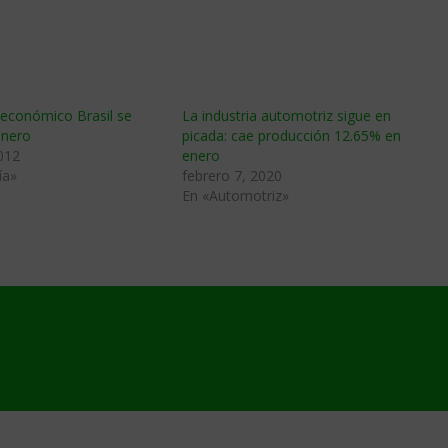
 económico Brasil se
La industria automotriz sigue en
enero
picada: cae producción 12.65% en
012
enero
ía»
febrero 7, 2020
En «Automotriz»