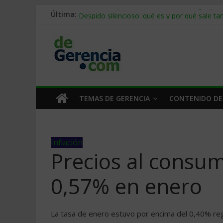
Última:
Stablecoins para empresas: cómo pagar y c
Despido silencioso: qué es y por qué sale ta
IA en selección de personal: cómo auditarla
Trabajo forzoso en la cadena de suministro:
Mercado hispano de EE. UU.: cómo segmenta
TEMAS DE GERENCIA
CONTENIDO DE
Inflación
Precios al consu
0,57% en enero
La tasa de enero estuvo por encima del 0,40% reg