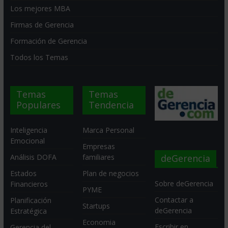
Los mejores MBA
Firmas de Gerencia
Formación de Gerencia
Todos los Temas
Temas
Temas
Populares
Tendencia
Inteligencia
Marca Personal
Emocional
Empresas
deGerencia
Análisis DOFA
familiares
Estados
Plan de negocios
Sobre deGerencia
Financieros
PYME
Contactar a
Planificación
Startups
deGerencia
Estratégica
Economia
Escribir en
Gerencia del