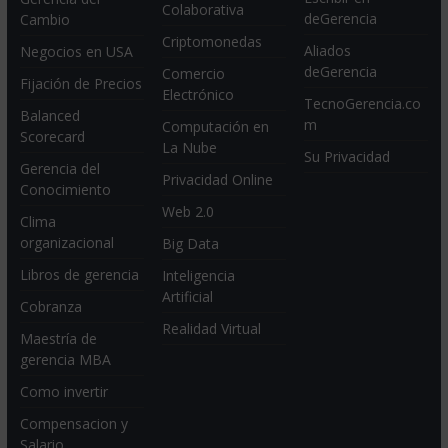
Colaborativa
deGerencia
Cambio
Criptomonedas
Aliados
Negocios en USA
deGerencia
Comercio
Fijación de Precios
Electrónico
TecnoGerencia.co
Balanced
m
Computación en
Scorecard
La Nube
Su Privacidad
Gerencia del
Privacidad Online
Conocimiento
Web 2.0
Clima
organizacional
Big Data
Libros de gerencia
Inteligencia
Artificial
Cobranza
Realidad Virtual
Maestría de
gerencia MBA
Como invertir
Compensacion y
Salario