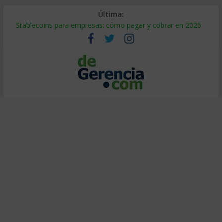
Última:
Stablecoins para empresas: cómo pagar y cobrar en 2026
Despido silencioso: qué es y por qué sale tan caro
IA en selección de personal: cómo auditarla a tiempo
Trabajo forzoso en la cadena de suministro: qué hacer
Mercado hispano de EE. UU.: cómo segmentarlo y venderle