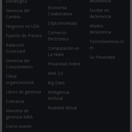
deGerencia
Estratégica
Economia
Escribir en
Gerencia del
Colaborativa
deGerencia
Cambio
Criptomonedas
Aliados
Negocios en USA
deGerencia
Comercio
Fijación de Precios
Electrónico
TecnoGerencia.co
Balanced
m
Computación en
Scorecard
La Nube
Su Privacidad
Gerencia del
Privacidad Online
Conocimiento
Web 2.0
Clima
organizacional
Big Data
Libros de gerencia
Inteligencia
Artificial
Cobranza
Realidad Virtual
Maestría de
gerencia MBA
Como invertir