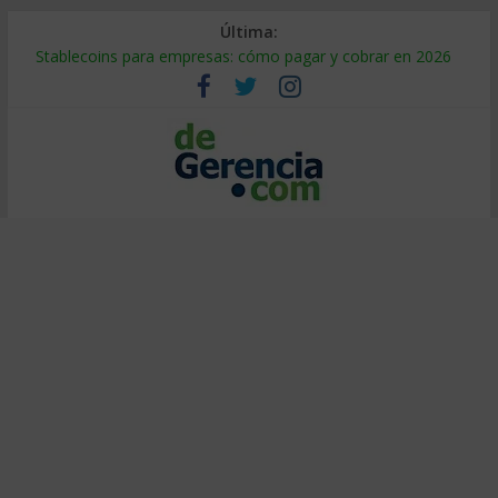
Última:
Stablecoins para empresas: cómo pagar y cobrar en 2026
Despido silencioso: qué es y por qué sale tan caro
IA en selección de personal: cómo auditarla a tiempo
Trabajo forzoso en la cadena de suministro: qué hacer
Mercado hispano de EE. UU.: cómo segmentarlo y venderle