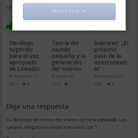
cambiarán el futuro
→
REGISTRESE YA
También te puede gustar
Decálogo
Teoría del
Supranet: ¿El
sugerido
mundo
próximo
para el uso
pequeño y la
paso de la
apropiado
generación
interconexió
de LinkedIn
del milenio
n?
noviembre 11,
marzo 10,
noviembre 22,
2016
0
2014
0
2003
0
Deja una respuesta
Tu dirección de correo electrónico no será publicada.
Los
campos obligatorios están marcados con
*