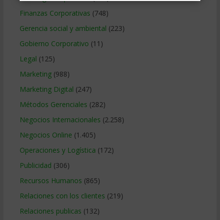
Finanzas Corporativas
(748)
Gerencia social y ambiental
(223)
Gobierno Corporativo
(11)
Legal
(125)
Marketing
(988)
Marketing Digital
(247)
Métodos Gerenciales
(282)
Negocios Internacionales
(2.258)
Negocios Online
(1.405)
Operaciones y Logística
(172)
Publicidad
(306)
Recursos Humanos
(865)
Relaciones con los clientes
(219)
Relaciones publicas
(132)