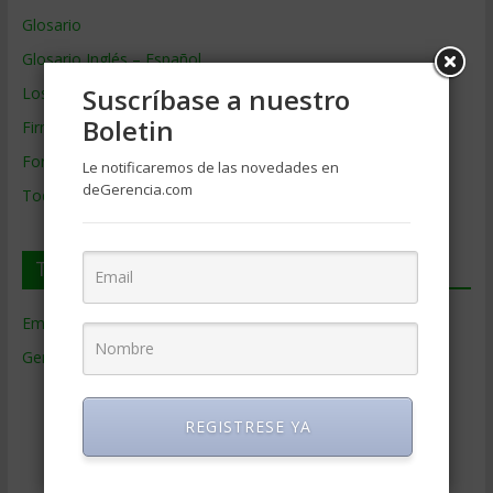
Glosario
Glosario Inglés – Español
Suscríbase a nuestro
Los mejores MBA
Boletin
Firmas de Gerencia
Formación de Gerencia
Le notificaremos de las novedades en
deGerencia.com
Todos los Temas
Temas de Gerencia
Empresas de Gerencia
(38)
Gerencia
(9.481)
Ciencias Económicas
(80)
Contabilidad
(466)
REGISTRESE YA
Educacion Gerencial
(454)
Estrategia Empresarial
(304)