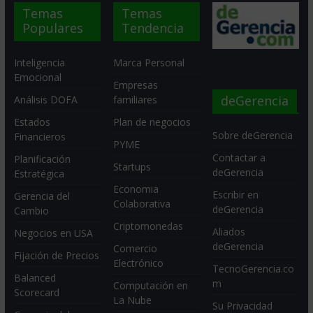
Temas
Temas
Populares
Tendencia
Inteligencia
Marca Personal
Emocional
Empresas
deGerencia
Análisis DOFA
familiares
Estados
Plan de negocios
Sobre deGerencia
Financieros
PYME
Contactar a
Planificación
Startups
deGerencia
Estratégica
Economia
Escribir en
Gerencia del
Colaborativa
deGerencia
Cambio
Criptomonedas
Aliados
Negocios en USA
deGerencia
Comercio
Fijación de Precios
Electrónico
TecnoGerencia.co
Balanced
m
Computación en
Scorecard
La Nube
Su Privacidad