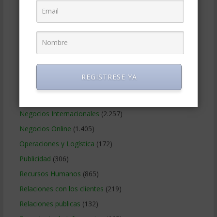
Finanzas Corporativas
(748)
Gerencia social y ambiental
(223)
Gobierno Corporativo
(11)
Legal
(125)
Marketing
(988)
REGISTRESE YA
Marketing Digital
(247)
Métodos Gerenciales
(280)
Negocios Internacionales
(2.257)
Negocios Online
(1.405)
Operaciones y Logística
(172)
Publicidad
(306)
Recursos Humanos
(865)
Relaciones con los clientes
(219)
Relaciones publicas
(132)