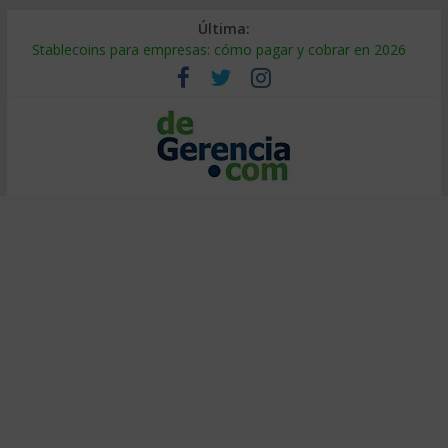
Última:
Stablecoins para empresas: cómo pagar y cobrar en 2026
Despido silencioso: qué es y por qué sale tan caro
IA en selección de personal: cómo auditarla a tiempo
Trabajo forzoso en la cadena de suministro: qué hacer
Mercado hispano de EE. UU.: cómo segmentarlo y venderle