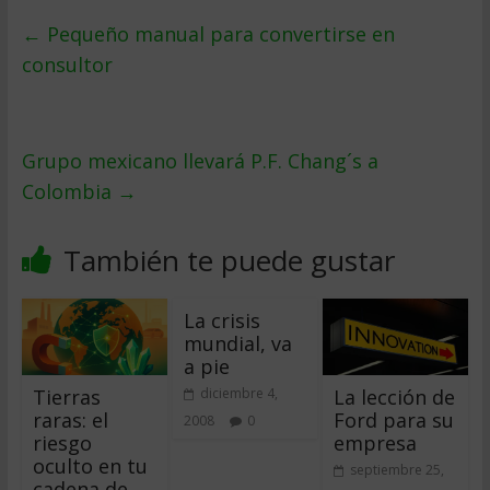
←
Pequeño manual para convertirse en
consultor
Grupo mexicano llevará P.F. Chang´s a
Colombia
→
También te puede gustar
La crisis
mundial, va
a pie
Tierras
La lección de
diciembre 4,
raras: el
Ford para su
2008
0
riesgo
empresa
oculto en tu
septiembre 25,
cadena de