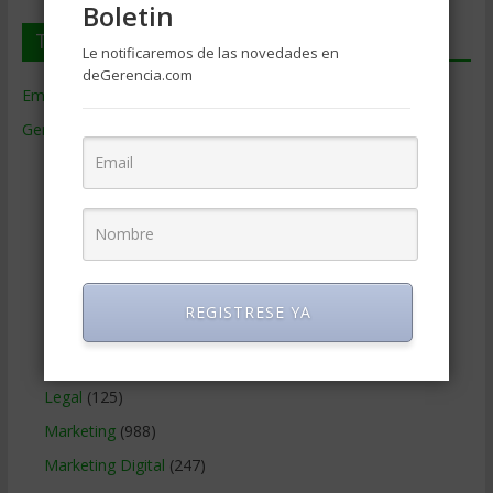
Boletin
Temas de Gerencia
Le notificaremos de las novedades en
deGerencia.com
Empresas de Gerencia
(38)
Gerencia
(9.477)
Ciencias Económicas
(80)
Contabilidad
(466)
Educacion Gerencial
(454)
Estrategia Empresarial
(304)
Finanzas Corporativas
(748)
REGISTRESE YA
Gerencia social y ambiental
(223)
Gobierno Corporativo
(11)
Legal
(125)
Marketing
(988)
Marketing Digital
(247)