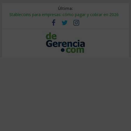
Última:
Stablecoins para empresas: cómo pagar y cobrar en 2026
Despido silencioso: qué es y por qué sale tan caro
IA en selección de personal: cómo auditarla a tiempo
Trabajo forzoso en la cadena de suministro: qué hacer
Mercado hispano de EE. UU.: cómo segmentarlo y venderle