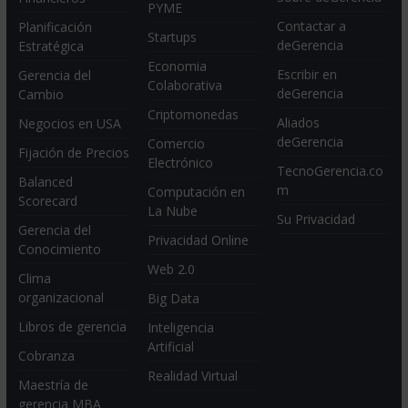
PYME
Contactar a
Planificación
Startups
deGerencia
Estratégica
Economia
Escribir en
Gerencia del
Colaborativa
deGerencia
Cambio
Criptomonedas
Aliados
Negocios en USA
deGerencia
Comercio
Fijación de Precios
Electrónico
TecnoGerencia.co
Balanced
m
Computación en
Scorecard
La Nube
Su Privacidad
Gerencia del
Privacidad Online
Conocimiento
Web 2.0
Clima
organizacional
Big Data
Libros de gerencia
Inteligencia
Artificial
Cobranza
Realidad Virtual
Maestría de
gerencia MBA