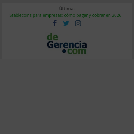
Última:
Stablecoins para empresas: cómo pagar y cobrar en 2026
Despido silencioso: qué es y por qué sale tan caro
IA en selección de personal: cómo auditarla a tiempo
Trabajo forzoso en la cadena de suministro: qué hacer
Mercado hispano de EE. UU.: cómo segmentarlo y venderle