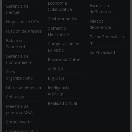
Economia
Escribir en
Gerencia del
Colaborativa
deGerencia
Cambio
Criptomonedas
Aliados
Negocios en USA
deGerencia
Comercio
Fijación de Precios
Electrónico
TecnoGerencia.co
Balanced
m
Computación en
Scorecard
La Nube
Su Privacidad
Gerencia del
Privacidad Online
Conocimiento
Web 2.0
Clima
organizacional
Big Data
Libros de gerencia
Inteligencia
Artificial
Cobranza
Realidad Virtual
Maestría de
gerencia MBA
Como invertir
Compensacion y