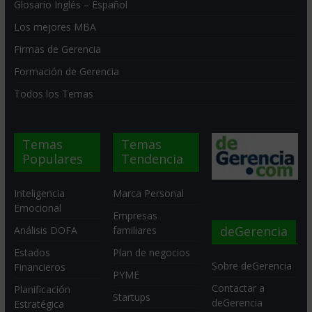
Glosario Inglés – Español
Los mejores MBA
Firmas de Gerencia
Formación de Gerencia
Todos los Temas
Temas
Temas
Populares
Tendencia
Inteligencia
Marca Personal
Emocional
Empresas
deGerencia
Análisis DOFA
familiares
Estados
Plan de negocios
Sobre deGerencia
Financieros
PYME
Contactar a
Planificación
Startups
deGerencia
Estratégica