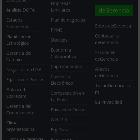
Empresas
deGerencia
Análisis DOFA
familiares
Estados
Plan de negocios
Sobre deGerencia
Financieros
PYME
Contactar a
Planificación
Startups
deGerencia
Estratégica
Economia
Escribir en
Gerencia del
Colaborativa
deGerencia
Cambio
Criptomonedas
Aliados
Negocios en USA
deGerencia
Comercio
Fijación de Precios
Electrónico
TecnoGerencia.co
Balanced
m
Computación en
Scorecard
La Nube
Su Privacidad
Gerencia del
Privacidad Online
Conocimiento
Web 2.0
Clima
organizacional
Big Data
Libros de gerencia
Inteligencia