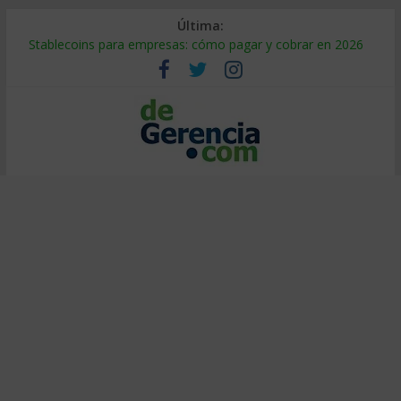
Última:
Stablecoins para empresas: cómo pagar y cobrar en 2026
Despido silencioso: qué es y por qué sale tan caro
IA en selección de personal: cómo auditarla a tiempo
Trabajo forzoso en la cadena de suministro: qué hacer
Mercado hispano de EE. UU.: cómo segmentarlo y venderle