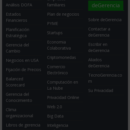
deGerencia
Análisis DOFA
familiares
Estados
Plan de negocios
Sobre deGerencia
Financieros
PYME
Contactar a
Planificación
Startups
deGerencia
Estratégica
Economia
Escribir en
Gerencia del
Colaborativa
deGerencia
Cambio
Criptomonedas
Aliados
Negocios en USA
deGerencia
Comercio
Fijación de Precios
Electrónico
TecnoGerencia.co
Balanced
m
Computación en
Scorecard
La Nube
Su Privacidad
Gerencia del
Privacidad Online
Conocimiento
Web 2.0
Clima
organizacional
Big Data
Libros de gerencia
Inteligencia