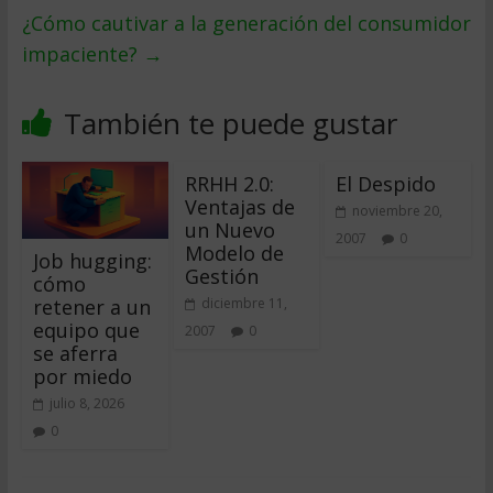
¿Cómo cautivar a la generación del consumidor
impaciente?
→
También te puede gustar
RRHH 2.0:
El Despido
Ventajas de
noviembre 20,
un Nuevo
2007
0
Modelo de
Job hugging:
Gestión
cómo
retener a un
diciembre 11,
equipo que
2007
0
se aferra
por miedo
julio 8, 2026
0