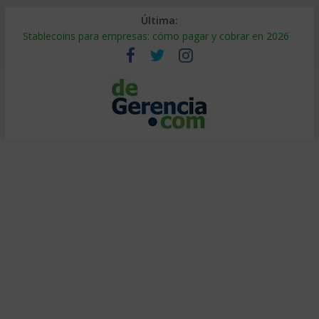
Última:
Stablecoins para empresas: cómo pagar y cobrar en 2026
Despido silencioso: qué es y por qué sale tan caro
IA en selección de personal: cómo auditarla a tiempo
Trabajo forzoso en la cadena de suministro: qué hacer
Mercado hispano de EE. UU.: cómo segmentarlo y venderle