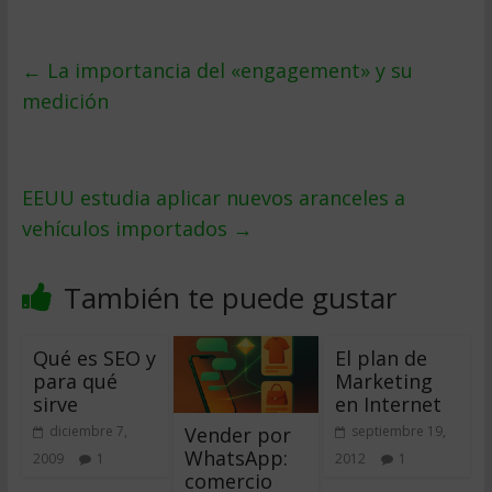
←
La importancia del «engagement» y su
medición
EEUU estudia aplicar nuevos aranceles a
vehículos importados
→
También te puede gustar
Qué es SEO y
El plan de
para qué
Marketing
sirve
en Internet
Vender por
diciembre 7,
septiembre 19,
WhatsApp:
2009
1
2012
1
comercio