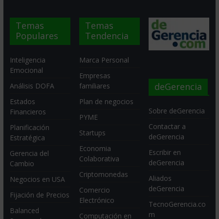
Temas
Temas
Populares
Tendencia
Inteligencia
Marca Personal
Emocional
Empresas
deGerencia
Análisis DOFA
familiares
Estados
Plan de negocios
Sobre deGerencia
Financieros
PYME
Contactar a
Planificación
Startups
deGerencia
Estratégica
Economia
Escribir en
Gerencia del
Colaborativa
deGerencia
Cambio
Criptomonedas
Aliados
Negocios en USA
deGerencia
Comercio
Fijación de Precios
Electrónico
TecnoGerencia.co
Balanced
m
Computación en