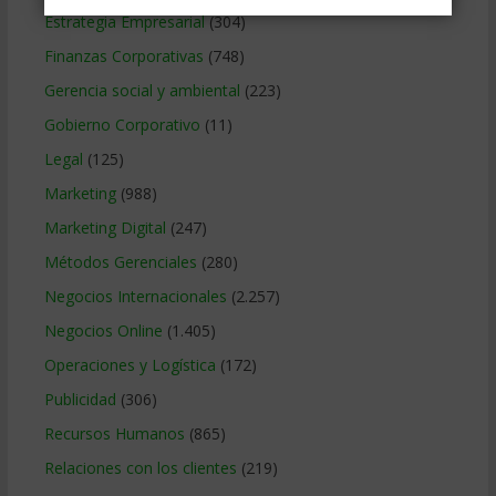
Estrategia Empresarial
(304)
Finanzas Corporativas
(748)
Gerencia social y ambiental
(223)
Gobierno Corporativo
(11)
Legal
(125)
Marketing
(988)
Marketing Digital
(247)
Métodos Gerenciales
(280)
Negocios Internacionales
(2.257)
Negocios Online
(1.405)
Operaciones y Logística
(172)
Publicidad
(306)
Recursos Humanos
(865)
Relaciones con los clientes
(219)