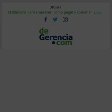
Última:
Stablecoins para empresas: cómo pagar y cobrar en 2026
Despido silencioso: qué es y por qué sale tan caro
IA en selección de personal: cómo auditarla a tiempo
Trabajo forzoso en la cadena de suministro: qué hacer
Mercado hispano de EE. UU.: cómo segmentarlo y venderle