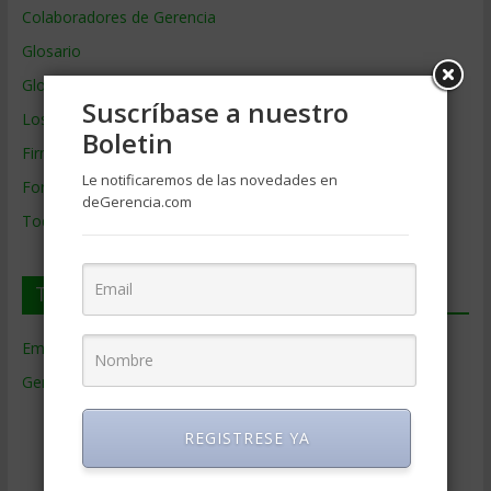
Colaboradores de Gerencia
Glosario
Glosario Inglés – Español
Suscríbase a nuestro
Los mejores MBA
Boletin
Firmas de Gerencia
Le notificaremos de las novedades en
Formación de Gerencia
deGerencia.com
Todos los Temas
Temas de Gerencia
Empresas de Gerencia
(38)
Gerencia
(9.477)
Ciencias Económicas
(80)
REGISTRESE YA
Contabilidad
(466)
Educacion Gerencial
(454)