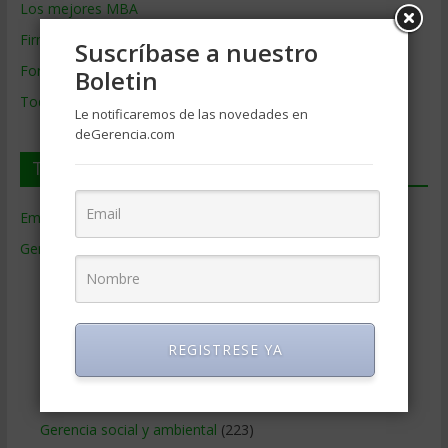
Los mejores MBA
Firmas de Gerencia
Suscríbase a nuestro
Formación de Gerencia
Boletin
Todos los Temas
Le notificaremos de las novedades en
deGerencia.com
Temas de Gerencia
Empresas de Gerencia
(38)
Gerencia
(9.477)
Ciencias Económicas
(80)
Contabilidad
(466)
Educacion Gerencial
(454)
REGISTRESE YA
Estrategia Empresarial
(304)
Finanzas Corporativas
(748)
Gerencia social y ambiental
(223)