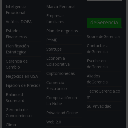
Inteligencia
Marca Personal
Emocional
Empresas
deGerencia
Análisis DOFA
familiares
Estados
Plan de negocios
Sobre deGerencia
Financieros
PYME
Contactar a
Planificación
Startups
deGerencia
Estratégica
Economia
Escribir en
Gerencia del
Colaborativa
deGerencia
Cambio
Criptomonedas
Aliados
Negocios en USA
deGerencia
Comercio
Fijación de Precios
Electrónico
TecnoGerencia.co
Balanced
m
Computación en
Scorecard
La Nube
Su Privacidad
Gerencia del
Privacidad Online
Conocimiento
Web 2.0
Clima