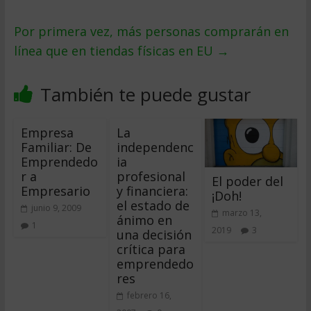
Por primera vez, más personas comprarán en
línea que en tiendas físicas en EU
→
También te puede gustar
Empresa
La
Familiar: De
independenc
Emprendedo
ia
r a
profesional
El poder del
Empresario
y financiera:
¡Doh!
el estado de
junio 9, 2009
marzo 13,
ánimo en
1
2019
3
una decisión
crítica para
emprendedo
res
febrero 16,