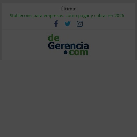
Última:
Stablecoins para empresas: cómo pagar y cobrar en 2026
Despido silencioso: qué es y por qué sale tan caro
IA en selección de personal: cómo auditarla a tiempo
Trabajo forzoso en la cadena de suministro: qué hacer
Mercado hispano de EE. UU.: cómo segmentarlo y venderle