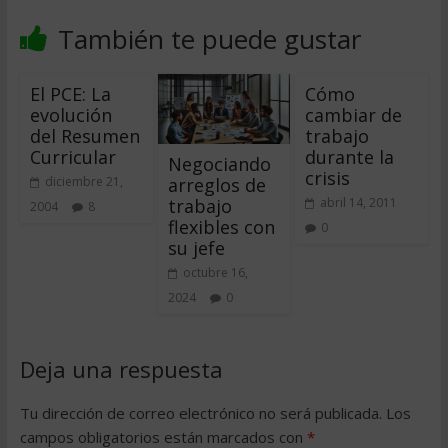
También te puede gustar
El PCE: La
Cómo
evolución
cambiar de
del Resumen
trabajo
Curricular
durante la
Negociando
crisis
arreglos de
diciembre 21,
trabajo
abril 14, 2011
2004
8
flexibles con
0
su jefe
octubre 16,
2024
0
Deja una respuesta
Tu dirección de correo electrónico no será publicada.
Los
campos obligatorios están marcados con
*