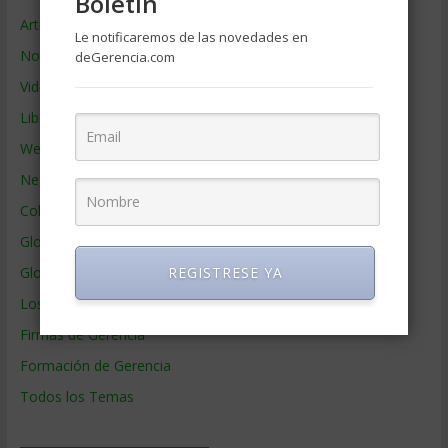
Boletin
Artículos de Gerencia
Le notificaremos de las novedades en
Noticias de Gerencia
deGerencia.com
Videos de Gerencia
Libros de Gerencia
Webs de Gerencia
Negocios por País
Colaboradores de Gerencia
Glosario
Glosario Inglés – Español
REGISTRESE YA
Los mejores MBA
Firmas de Gerencia
Formación de Gerencia
Todos los Temas