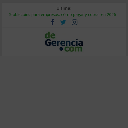
Última:
Stablecoins para empresas: cómo pagar y cobrar en 2026
Despido silencioso: qué es y por qué sale tan caro
IA en selección de personal: cómo auditarla a tiempo
Trabajo forzoso en la cadena de suministro: qué hacer
Mercado hispano de EE. UU.: cómo segmentarlo y venderle