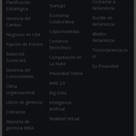
Contactar a
Planificación
Startups
deGerencia
Estratégica
Economia
Escribir en
Gerencia del
Colaborativa
deGerencia
Cambio
Criptomonedas
Aliados
Negocios en USA
deGerencia
Comercio
Fijación de Precios
Electrónico
TecnoGerencia.co
Balanced
m
Computación en
Scorecard
La Nube
Su Privacidad
Gerencia del
Privacidad Online
Conocimiento
Web 2.0
Clima
organizacional
Big Data
Libros de gerencia
Inteligencia
Artificial
Cobranza
Realidad Virtual
Maestría de
gerencia MBA