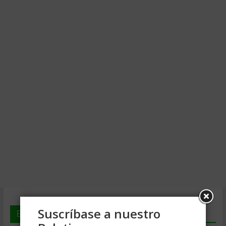
Suscríbase a nuestro
En deGerencia.com