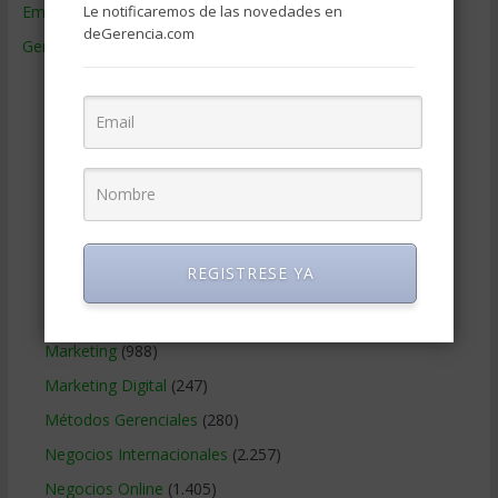
Le notificaremos de las novedades en
Empresas de Gerencia
(38)
deGerencia.com
Gerencia
(9.477)
Ciencias Económicas
(80)
Contabilidad
(466)
Educacion Gerencial
(454)
Estrategia Empresarial
(304)
Finanzas Corporativas
(748)
Gerencia social y ambiental
(223)
REGISTRESE YA
Gobierno Corporativo
(11)
Legal
(125)
Marketing
(988)
Marketing Digital
(247)
Métodos Gerenciales
(280)
Negocios Internacionales
(2.257)
Negocios Online
(1.405)