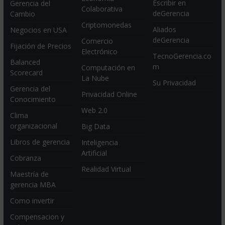
Escribir en
Gerencia del
Colaborativa
deGerencia
Cambio
Criptomonedas
Aliados
Negocios en USA
deGerencia
Comercio
Fijación de Precios
Electrónico
TecnoGerencia.co
Balanced
m
Computación en
Scorecard
La Nube
Su Privacidad
Gerencia del
Privacidad Online
Conocimiento
Web 2.0
Clima
organizacional
Big Data
Libros de gerencia
Inteligencia
Artificial
Cobranza
Realidad Virtual
Maestría de
gerencia MBA
Como invertir
Compensacion y