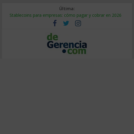
Última:
Stablecoins para empresas: cómo pagar y cobrar en 2026
Despido silencioso: qué es y por qué sale tan caro
IA en selección de personal: cómo auditarla a tiempo
Trabajo forzoso en la cadena de suministro: qué hacer
Mercado hispano de EE. UU.: cómo segmentarlo y venderle