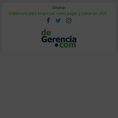
Última:
Stablecoins para empresas: cómo pagar y cobrar en 2026
Despido silencioso: qué es y por qué sale tan caro
IA en selección de personal: cómo auditarla a tiempo
Trabajo forzoso en la cadena de suministro: qué hacer
Mercado hispano de EE. UU.: cómo segmentarlo y venderle