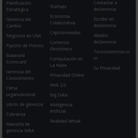
Contactar a
Planificación
Startups
deGerencia
Estratégica
Economia
Escribir en
Gerencia del
Colaborativa
deGerencia
Cambio
Criptomonedas
Aliados
Negocios en USA
deGerencia
Comercio
Fijación de Precios
Electrónico
TecnoGerencia.co
Balanced
m
Computación en
Scorecard
La Nube
Su Privacidad
Gerencia del
Privacidad Online
Conocimiento
Web 2.0
Clima
organizacional
Big Data
Libros de gerencia
Inteligencia
Artificial
Cobranza
Realidad Virtual
Maestría de
gerencia MBA