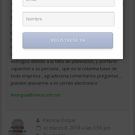
Amenazas ( analisis FODA ) de la empresa frente a sus
competidores y/o mercado . Posteriormente elaborar
flujos de efectivo para poder medir nuestras
necesidades de efectivo , elaboracion de
presupuestos y que estos se puedan medir de
manera correcta( comparacion de lo real con lo
REGISTRESE YA
estimado ), todo esto queridos amigas ayudara a que
su empresa este en perfectas condiciones y no sufra
estragos debido a la falta de planeacion, y porfavor
capaciten a su persona , que es la columna base de
toda empresa , agradeceria comentarios preguntas ,
pueden anexarme a mi correo electronico
imunguia@seica.com.mx
Patricia Duque
el marzo 8, 2018 a las 5:56 pm