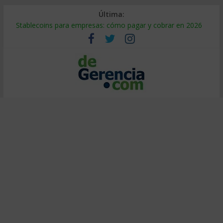
Última:
Stablecoins para empresas: cómo pagar y cobrar en 2026
Despido silencioso: qué es y por qué sale tan caro
IA en selección de personal: cómo auditarla a tiempo
Trabajo forzoso en la cadena de suministro: qué hacer
Mercado hispano de EE. UU.: cómo segmentarlo y venderle