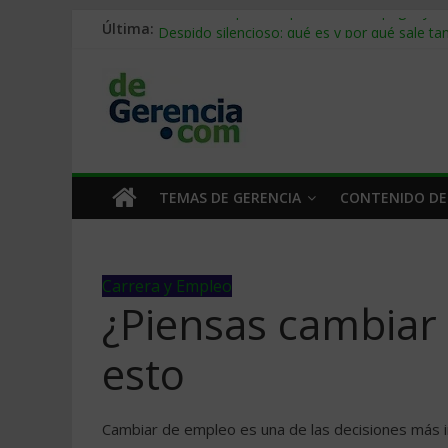
Última:
Stablecoins para empresas: cómo pagar y c
Despido silencioso: qué es y por qué sale ta
IA en selección de personal: cómo auditarla
Trabajo forzoso en la cadena de suministro:
Mercado hispano de EE. UU.: cómo segmenta
TEMAS DE GERENCIA
CONTENIDO DE
Carrera y Empleo
¿Piensas cambiar
esto
Cambiar de empleo es una de las decisiones más 