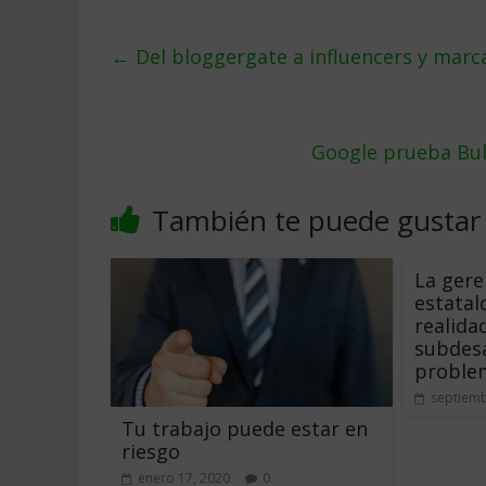
←
Del bloggergate a influencers y marc
Google prueba Bull
También te puede gustar
La gere
estatal
realida
subdesa
problem
septiemb
Tu trabajo puede estar en
riesgo
enero 17, 2020
0