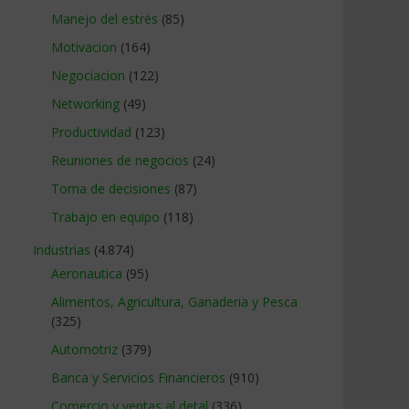
Manejo del estrés
(85)
Motivacion
(164)
Negociacion
(122)
Networking
(49)
Productividad
(123)
Reuniones de negocios
(24)
Toma de decisiones
(87)
Trabajo en equipo
(118)
Industrias
(4.874)
Aeronautica
(95)
Alimentos, Agricultura, Ganaderia y Pesca
(325)
Automotriz
(379)
Banca y Servicios Financieros
(910)
Comercio y ventas al detal
(336)