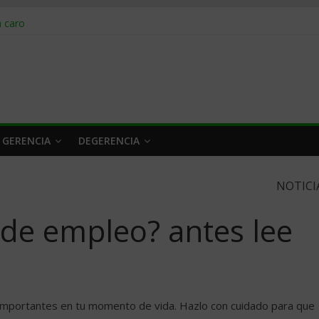
obrar en 2026
n caro
 a tiempo
 qué hacer
rlo y venderle
 GERENCIA
DEGERENCIA
NOTICI
 de empleo? antes lee
importantes en tu momento de vida. Hazlo con cuidado para que