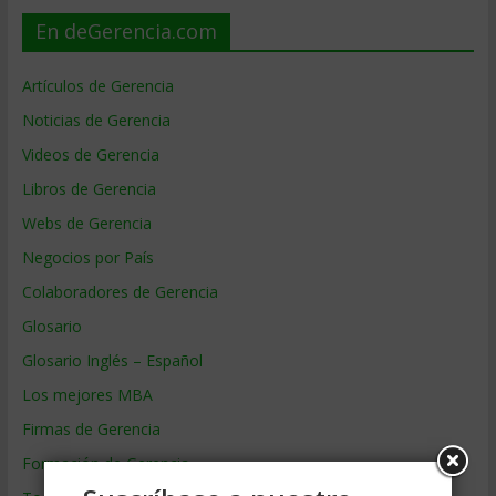
En deGerencia.com
Artículos de Gerencia
Noticias de Gerencia
Videos de Gerencia
Libros de Gerencia
Webs de Gerencia
Negocios por País
Colaboradores de Gerencia
Glosario
Glosario Inglés – Español
Los mejores MBA
Firmas de Gerencia
Formación de Gerencia