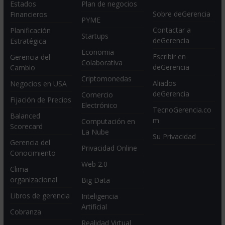
Estados
Plan de negocios
Sobre deGerencia
Financieros
PYME
Contactar a
Planificación
Startups
deGerencia
Estratégica
Economia
Escribir en
Gerencia del
Colaborativa
deGerencia
Cambio
Criptomonedas
Aliados
Negocios en USA
deGerencia
Comercio
Fijación de Precios
Electrónico
TecnoGerencia.co
Balanced
m
Computación en
Scorecard
La Nube
Su Privacidad
Gerencia del
Privacidad Online
Conocimiento
Web 2.0
Clima
organizacional
Big Data
Libros de gerencia
Inteligencia
Artificial
Cobranza
Realidad Virtual