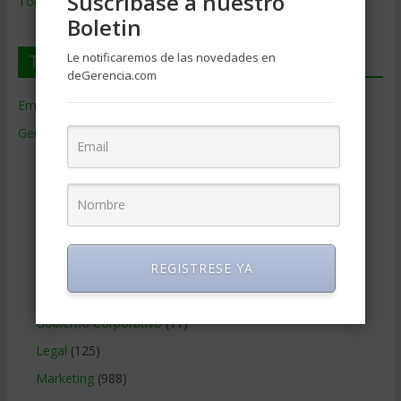
Suscríbase a nuestro
Todos los Temas
Boletin
Le notificaremos de las novedades en
Temas de Gerencia
deGerencia.com
Empresas de Gerencia
(38)
Gerencia
(9.477)
Ciencias Económicas
(80)
Contabilidad
(466)
Educacion Gerencial
(454)
Estrategia Empresarial
(304)
Finanzas Corporativas
(748)
REGISTRESE YA
Gerencia social y ambiental
(223)
Gobierno Corporativo
(11)
Legal
(125)
Marketing
(988)