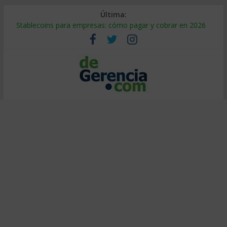
Última:
Stablecoins para empresas: cómo pagar y cobrar en 2026
Despido silencioso: qué es y por qué sale tan caro
IA en selección de personal: cómo auditarla a tiempo
Trabajo forzoso en la cadena de suministro: qué hacer
Mercado hispano de EE. UU.: cómo segmentarlo y venderle