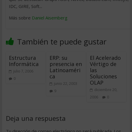
IDC, GIRE, Soft...
Más sobre
Daniel Aisemberg
También te puede gustar
Estructura
ERP: su
El Acelerado
Informática
presencia en
Vértigo de
Latinoaméri
las
julio 7, 2006
ca
Soluciones
0
OLAP
junio 22, 2003
diciembre 20,
9
2006
0
Deja una respuesta
Tu dirección de correo electrónico no será publicada.
Los