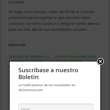
actividad.
No haga como Enrique, Antes de firmar el contrato
prepárese para preguntar lo que necesita saber,
converse con otros usuarios y tenga la mente abierta
para ver más allá de sus necesidades actuales.
Relacionado
Selección de software: Lo
La fiesta de navidad de la
que le pasó a Enrique, y
empresa (humor)
cómo evitarlo
diciembre 24, 2008
Suscríbase a nuestro
enero 19, 2010
En «Humor de negocios»
Boletin
En «Software»
¿Qué estoy queriendo
Le notificaremos de las novedades en
alcanzar y qué hago para
deGerencia.com
lograrlo?
abril 11, 2008
En «Motivacion»