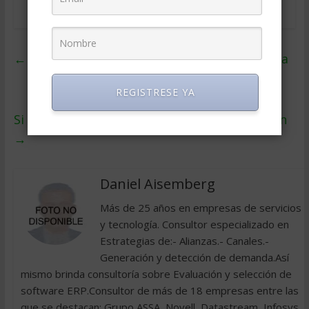
←
El Balanced Scorecard en la Gestión Pública
REGISTRESE YA
Si tus miedos te dominan, tus sueños mueren
→
Daniel Aisemberg
Más de 25 años en empresas de servicios
y tecnología. Consultor especializado en
Estrategias de:- Alianzas.- Canales.-
Generación y detección de demanda.Así
mismo brinda consultoría sobre Evaluación y selección de
software ERP.Consultor de más de 18 empresas entre las
que se destacan: Grupo ASSA, Novell, Datastream, Infosys,