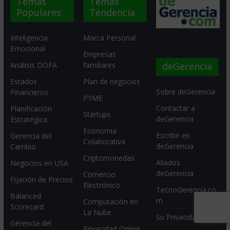
Temas
Temas
Populares
Tendencia
Inteligencia
Marca Personal
Emocional
Empresas
deGerencia
Análisis DOFA
familiares
Estados
Plan de negocios
Sobre deGerencia
Financieros
PYME
Contactar a
Planificación
Startups
deGerencia
Estratégica
Economia
Escribir en
Gerencia del
Colaborativa
deGerencia
Cambio
Criptomonedas
Aliados
Negocios en USA
deGerencia
Comercio
Fijación de Precios
Electrónico
TecnoGerencia.co
Balanced
m
Computación en
Scorecard
La Nube
Su Privacidad
Gerencia del
Privacidad Online