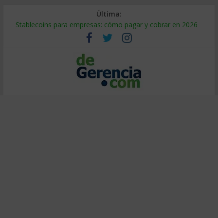
Última:
Stablecoins para empresas: cómo pagar y cobrar en 2026
Despido silencioso: qué es y por qué sale tan caro
IA en selección de personal: cómo auditarla a tiempo
Trabajo forzoso en la cadena de suministro: qué hacer
Mercado hispano de EE. UU.: cómo segmentarlo y venderle