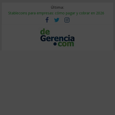
Última:
Stablecoins para empresas: cómo pagar y cobrar en 2026
Despido silencioso: qué es y por qué sale tan caro
IA en selección de personal: cómo auditarla a tiempo
Trabajo forzoso en la cadena de suministro: qué hacer
Mercado hispano de EE. UU.: cómo segmentarlo y venderle