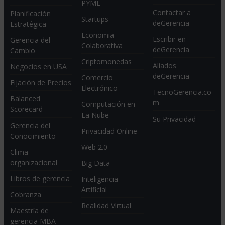
PYME
Contactar a
Planificación
Startups
deGerencia
Estratégica
Economia
Escribir en
Gerencia del
Colaborativa
deGerencia
Cambio
Criptomonedas
Aliados
Negocios en USA
deGerencia
Comercio
Fijación de Precios
Electrónico
TecnoGerencia.co
Balanced
m
Computación en
Scorecard
La Nube
Su Privacidad
Gerencia del
Privacidad Online
Conocimiento
Web 2.0
Clima
organizacional
Big Data
Libros de gerencia
Inteligencia
Artificial
Cobranza
Realidad Virtual
Maestría de
gerencia MBA