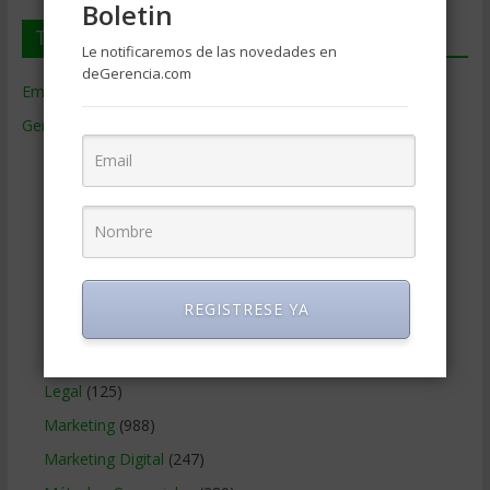
Boletin
Temas de Gerencia
Le notificaremos de las novedades en
deGerencia.com
Empresas de Gerencia
(38)
Gerencia
(9.477)
Ciencias Económicas
(80)
Contabilidad
(466)
Educacion Gerencial
(454)
Estrategia Empresarial
(304)
Finanzas Corporativas
(748)
REGISTRESE YA
Gerencia social y ambiental
(223)
Gobierno Corporativo
(11)
Legal
(125)
Marketing
(988)
Marketing Digital
(247)