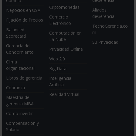
deGerencia
Cambio
Criptomonedas
Aliados
Negocios en USA
deGerencia
Comercio
Fijación de Precios
Electrónico
TecnoGerencia.co
Balanced
m
Computación en
Scorecard
La Nube
Su Privacidad
Gerencia del
Privacidad Online
Conocimiento
Web 2.0
Clima
organizacional
Big Data
Libros de gerencia
Inteligencia
Artificial
Cobranza
Realidad Virtual
Maestría de
gerencia MBA
Como invertir
Compensacion y
Salario