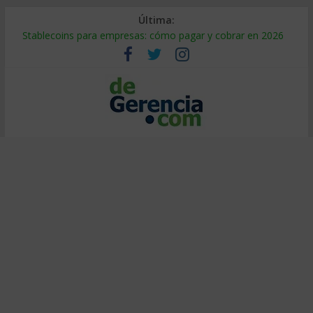
Última:
Stablecoins para empresas: cómo pagar y cobrar en 2026
Despido silencioso: qué es y por qué sale tan caro
IA en selección de personal: cómo auditarla a tiempo
Trabajo forzoso en la cadena de suministro: qué hacer
Mercado hispano de EE. UU.: cómo segmentarlo y venderle