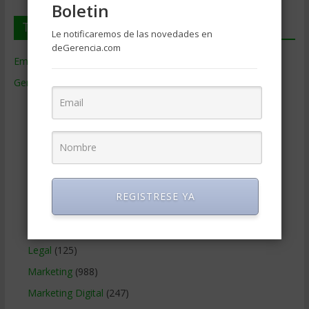
Boletin
Temas de Gerencia
Le notificaremos de las novedades en
deGerencia.com
Empresas de Gerencia
(38)
Gerencia
(9.477)
Ciencias Económicas
(80)
Contabilidad
(466)
Educacion Gerencial
(454)
Estrategia Empresarial
(304)
Finanzas Corporativas
(748)
REGISTRESE YA
Gerencia social y ambiental
(223)
Gobierno Corporativo
(11)
Legal
(125)
Marketing
(988)
Marketing Digital
(247)