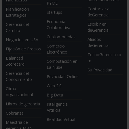
PYME
Contactar a
Planificación
Startups
deGerencia
Estratégica
Economia
Escribir en
Gerencia del
Colaborativa
deGerencia
Cambio
Criptomonedas
Aliados
Negocios en USA
deGerencia
Comercio
Fijación de Precios
Electrónico
TecnoGerencia.co
Balanced
m
Computación en
Scorecard
La Nube
Su Privacidad
Gerencia del
Privacidad Online
Conocimiento
Web 2.0
Clima
organizacional
Big Data
Libros de gerencia
Inteligencia
Artificial
Cobranza
Realidad Virtual
Maestría de
gerencia MBA