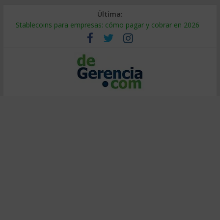
Última:
Stablecoins para empresas: cómo pagar y cobrar en 2026
Despido silencioso: qué es y por qué sale tan caro
IA en selección de personal: cómo auditarla a tiempo
Trabajo forzoso en la cadena de suministro: qué hacer
Mercado hispano de EE. UU.: cómo segmentarlo y venderle