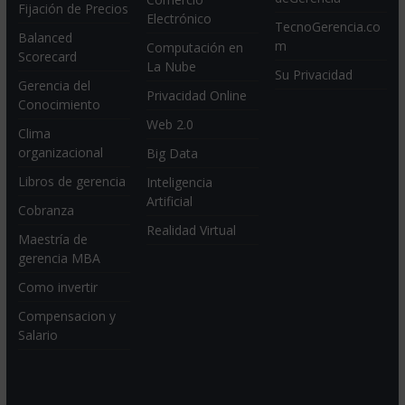
Fijación de Precios
Electrónico
TecnoGerencia.co
Balanced
m
Computación en
Scorecard
La Nube
Su Privacidad
Gerencia del
Privacidad Online
Conocimiento
Web 2.0
Clima
organizacional
Big Data
Libros de gerencia
Inteligencia
Artificial
Cobranza
Realidad Virtual
Maestría de
gerencia MBA
Como invertir
Compensacion y
Salario