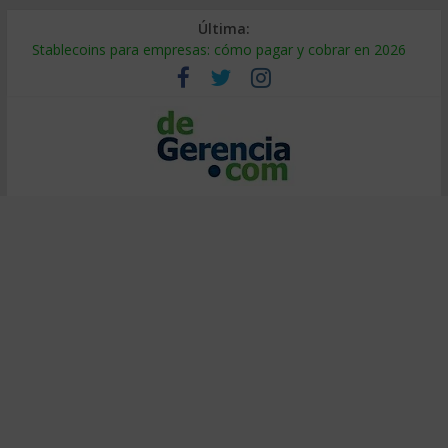
Última:
Stablecoins para empresas: cómo pagar y cobrar en 2026
Despido silencioso: qué es y por qué sale tan caro
IA en selección de personal: cómo auditarla a tiempo
Trabajo forzoso en la cadena de suministro: qué hacer
Mercado hispano de EE. UU.: cómo segmentarlo y venderle