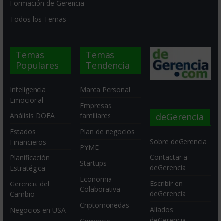
Formación de Gerencia
Todos los Temas
Temas
Temas
Populares
Tendencia
Inteligencia
Marca Personal
Emocional
Empresas
deGerencia
Análisis DOFA
familiares
Estados
Plan de negocios
Sobre deGerencia
Financieros
PYME
Contactar a
Planificación
Startups
deGerencia
Estratégica
Economia
Escribir en
Gerencia del
Colaborativa
deGerencia
Cambio
Criptomonedas
Aliados
Negocios en USA
deGerencia
Comercio