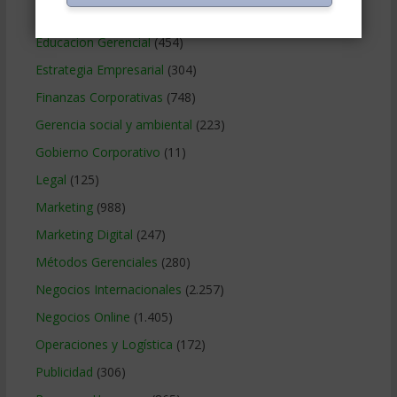
Contabilidad
(466)
Educacion Gerencial
(454)
Estrategia Empresarial
(304)
Finanzas Corporativas
(748)
Gerencia social y ambiental
(223)
Gobierno Corporativo
(11)
Legal
(125)
Marketing
(988)
Marketing Digital
(247)
Métodos Gerenciales
(280)
Negocios Internacionales
(2.257)
Negocios Online
(1.405)
Operaciones y Logística
(172)
Publicidad
(306)