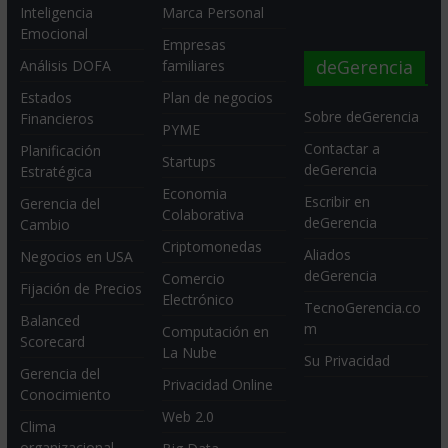
Inteligencia
Marca Personal
Emocional
Empresas
deGerencia
Análisis DOFA
familiares
Estados
Plan de negocios
Sobre deGerencia
Financieros
PYME
Contactar a
Planificación
Startups
deGerencia
Estratégica
Economia
Escribir en
Gerencia del
Colaborativa
deGerencia
Cambio
Criptomonedas
Aliados
Negocios en USA
deGerencia
Comercio
Fijación de Precios
Electrónico
TecnoGerencia.co
Balanced
m
Computación en
Scorecard
La Nube
Su Privacidad
Gerencia del
Privacidad Online
Conocimiento
Web 2.0
Clima
organizacional