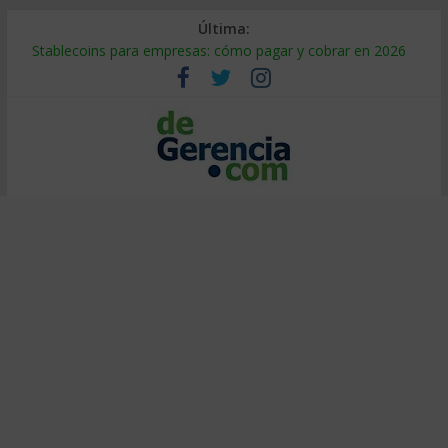
Última:
Stablecoins para empresas: cómo pagar y cobrar en 2026
Despido silencioso: qué es y por qué sale tan caro
IA en selección de personal: cómo auditarla a tiempo
Trabajo forzoso en la cadena de suministro: qué hacer
Mercado hispano de EE. UU.: cómo segmentarlo y venderle