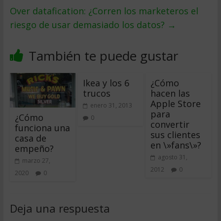
Over datafication: ¿Corren los marketeros el
riesgo de usar demasiado los datos?
→
También te puede gustar
Ikea y los 6
¿Cómo
trucos
hacen las
Apple Store
enero 31, 2013
para
¿Cómo
0
convertir
funciona una
sus clientes
casa de
en \»fans\»?
empeño?
agosto 31,
marzo 27,
2012
0
2020
0
Deja una respuesta