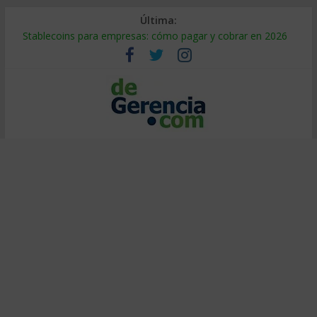
Última:
Stablecoins para empresas: cómo pagar y cobrar en 2026
Despido silencioso: qué es y por qué sale tan caro
IA en selección de personal: cómo auditarla a tiempo
Trabajo forzoso en la cadena de suministro: qué hacer
Mercado hispano de EE. UU.: cómo segmentarlo y venderle