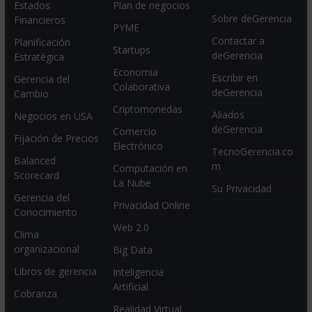
Estados
Plan de negocios
Sobre deGerencia
Financieros
PYME
Contactar a
Planificación
Startups
deGerencia
Estratégica
Economia
Escribir en
Gerencia del
Colaborativa
deGerencia
Cambio
Criptomonedas
Aliados
Negocios en USA
deGerencia
Comercio
Fijación de Precios
Electrónico
TecnoGerencia.co
Balanced
m
Computación en
Scorecard
La Nube
Su Privacidad
Gerencia del
Privacidad Online
Conocimiento
Web 2.0
Clima
organizacional
Big Data
Libros de gerencia
Inteligencia
Artificial
Cobranza
Realidad Virtual