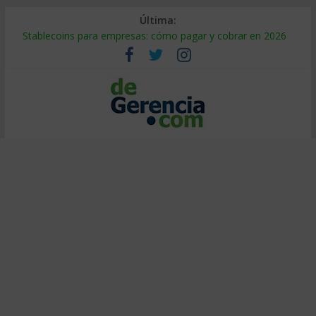
Última:
Stablecoins para empresas: cómo pagar y cobrar en 2026
Despido silencioso: qué es y por qué sale tan caro
IA en selección de personal: cómo auditarla a tiempo
Trabajo forzoso en la cadena de suministro: qué hacer
Mercado hispano de EE. UU.: cómo segmentarlo y venderle