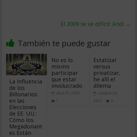
El 2009 se ve difí­cil: Andi
→
También te puede gustar
No es lo
Estatizar
mismo
versus
participar
privatizar,
que estar
he allí el
La Influencia
involucrado
dilema
de los
Billonarios
abril 15, 2003
octubre 23,
en las
1
2012
0
Elecciones
de EE. UU.:
Cómo los
Megadonant
es Están