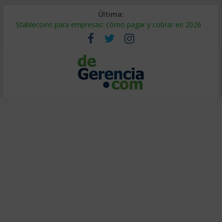
Última:
Stablecoins para empresas: cómo pagar y cobrar en 2026
Despido silencioso: qué es y por qué sale tan caro
IA en selección de personal: cómo auditarla a tiempo
Trabajo forzoso en la cadena de suministro: qué hacer
Mercado hispano de EE. UU.: cómo segmentarlo y venderle