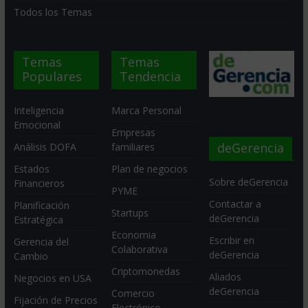
Todos los Temas
Temas
Temas
Populares
Tendencia
Inteligencia
Marca Personal
Emocional
Empresas
deGerencia
Análisis DOFA
familiares
Estados
Plan de negocios
Sobre deGerencia
Financieros
PYME
Contactar a
Planificación
Startups
deGerencia
Estratégica
Economia
Escribir en
Gerencia del
Colaborativa
deGerencia
Cambio
Criptomonedas
Aliados
Negocios en USA
deGerencia
Comercio
Fijación de Precios
Electrónico