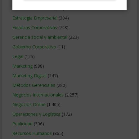
Educacion Gerencial
(454)
Estrategia Empresarial
(304)
Finanzas Corporativas
(748)
Gerencia social y ambiental
(223)
Gobierno Corporativo
(11)
Legal
(125)
Marketing
(988)
Marketing Digital
(247)
Métodos Gerenciales
(280)
Negocios Internacionales
(2.257)
Negocios Online
(1.405)
Operaciones y Logística
(172)
Publicidad
(306)
Recursos Humanos
(865)