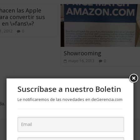
acen las Apple
ara convertir sus
s en \»fans\»?
1, 2012
0
Showrooming
mayo 16, 2013
0
Suscríbase a nuestro Boletin
Le notificaremos de las novedades en deGerencia.com
da.
Los campos obligatorios están marcados con
*