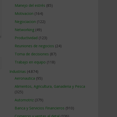
Manejo del estrés
(85)
Motivacion
(164)
Negociacion
(122)
Networking
(49)
Productividad
(123)
Reuniones de negocios
(24)
Toma de decisiones
(87)
Trabajo en equipo
(118)
Industrias
(4.874)
Aeronautica
(95)
Alimentos, Agricultura, Ganaderia y Pesca
(325)
Automotriz
(379)
Banca y Servicios Financieros
(910)
Comercio y ventas al detal
(336)