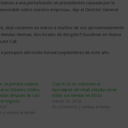
ntamos a una perturbación sin precedentes causada por la
nexorable sobre nuestra empresa», dijo el Director General
dad, dejó cesantes en marzo a muchos de sus aproximadamente
 tiendas Neiman, dos locales de Bergdorf Goodman en Nueva
ast Call.
 a principios del otoño boreal (septiembre) de este año.
r, la primera cadena
Toys R Us no sobrevive al
al en Estados Unidos,
Apocalipsis del retail: estudia cerrar
iendas después de casi
todas sus tiendas en EEUU
 el negocio
marzo 10, 2018
2020
En «Comercio y ventas al detal»
 y ventas al detal»