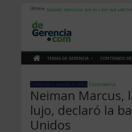
Última:
Stablecoins para empresas: cómo pagar y c
Despido silencioso: qué es y por qué sale ta
IA en selección de personal: cómo auditarla
Trabajo forzoso en la cadena de suministro:
Mercado hispano de EE. UU.: cómo segmenta
TEMAS DE GERENCIA
CONTENIDO DE
Comercio y ventas al detal
Coronavirus
Neiman Marcus, l
lujo, declaró la 
Unidos