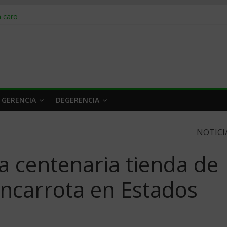
obrar en 2026
n caro
 a tiempo
 qué hacer
rlo y venderle
 GERENCIA
DEGERENCIA
NOTICI
a centenaria tienda de
bancarrota en Estados