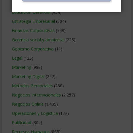
Contabilidad
(466)
Educacion Gerencial
(454)
Estrategia Empresarial
(304)
Finanzas Corporativas
(748)
Gerencia social y ambiental
(223)
Gobierno Corporativo
(11)
Legal
(125)
Marketing
(988)
Marketing Digital
(247)
Métodos Gerenciales
(280)
Negocios Internacionales
(2.257)
Negocios Online
(1.405)
Operaciones y Logística
(172)
Publicidad
(306)
Recursos Humanos
(865)