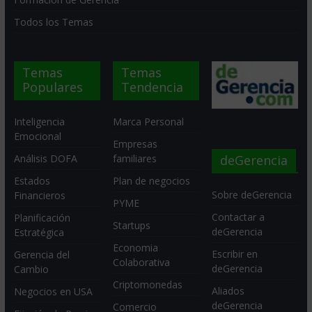
Todos los Temas
Temas
Temas
Populares
Tendencia
Inteligencia
Marca Personal
Emocional
Empresas
deGerencia
Análisis DOFA
familiares
Estados
Plan de negocios
Sobre deGerencia
Financieros
PYME
Contactar a
Planificación
Startups
deGerencia
Estratégica
Economia
Escribir en
Gerencia del
Colaborativa
deGerencia
Cambio
Criptomonedas
Aliados
Negocios en USA
deGerencia
Comercio