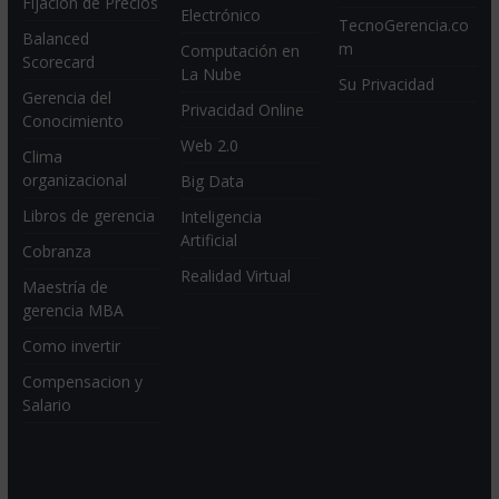
Fijación de Precios
Electrónico
TecnoGerencia.co
Balanced
m
Computación en
Scorecard
La Nube
Su Privacidad
Gerencia del
Privacidad Online
Conocimiento
Web 2.0
Clima
organizacional
Big Data
Libros de gerencia
Inteligencia
Artificial
Cobranza
Realidad Virtual
Maestría de
gerencia MBA
Como invertir
Compensacion y
Salario