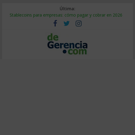
Última:
Stablecoins para empresas: cómo pagar y cobrar en 2026
Despido silencioso: qué es y por qué sale tan caro
IA en selección de personal: cómo auditarla a tiempo
Trabajo forzoso en la cadena de suministro: qué hacer
Mercado hispano de EE. UU.: cómo segmentarlo y venderle