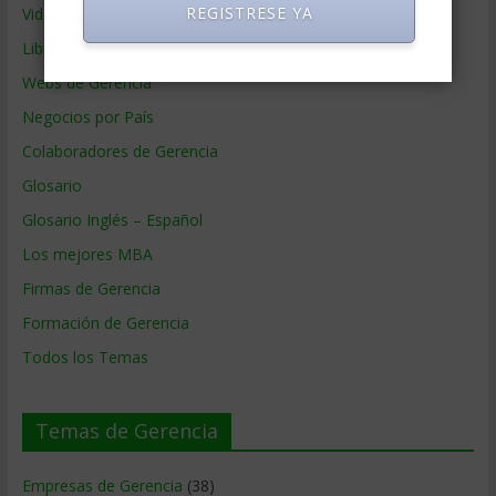
REGISTRESE YA
Videos de Gerencia
Libros de Gerencia
Webs de Gerencia
Negocios por País
Colaboradores de Gerencia
Glosario
Glosario Inglés – Español
Los mejores MBA
Firmas de Gerencia
Formación de Gerencia
Todos los Temas
Temas de Gerencia
Empresas de Gerencia
(38)