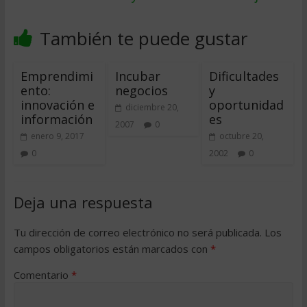
También te puede gustar
Emprendimi
Incubar
Dificultades
ento:
negocios
y
innovación e
oportunidad
diciembre 20,
información
es
2007
0
enero 9, 2017
octubre 20,
0
2002
0
Deja una respuesta
Tu dirección de correo electrónico no será publicada.
Los
campos obligatorios están marcados con
*
Comentario
*