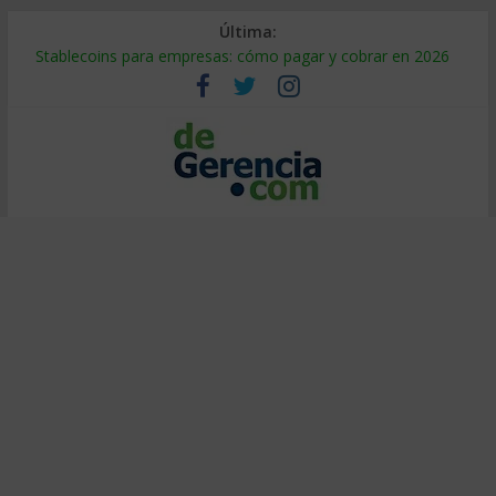
Última:
Stablecoins para empresas: cómo pagar y cobrar en 2026
Despido silencioso: qué es y por qué sale tan caro
IA en selección de personal: cómo auditarla a tiempo
Trabajo forzoso en la cadena de suministro: qué hacer
Mercado hispano de EE. UU.: cómo segmentarlo y venderle