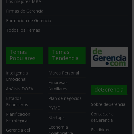
Los mejores MBA
Firmas de Gerencia
Formación de Gerencia
Todos los Temas
Temas
Temas
Populares
Tendencia
Inteligencia
Marca Personal
Emocional
Empresas
deGerencia
Análisis DOFA
familiares
Estados
Plan de negocios
Sobre deGerencia
Financieros
PYME
Contactar a
Planificación
Startups
deGerencia
Estratégica
Economia
Escribir en
Gerencia del
Colaborativa