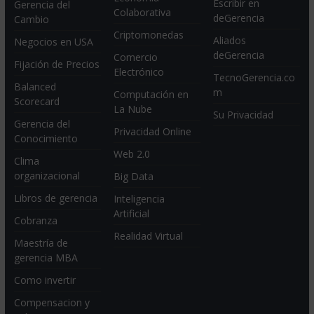
Escribir en
Gerencia del
Colaborativa
deGerencia
Cambio
Criptomonedas
Aliados
Negocios en USA
deGerencia
Comercio
Fijación de Precios
Electrónico
TecnoGerencia.co
Balanced
m
Computación en
Scorecard
La Nube
Su Privacidad
Gerencia del
Privacidad Online
Conocimiento
Web 2.0
Clima
organizacional
Big Data
Libros de gerencia
Inteligencia
Artificial
Cobranza
Realidad Virtual
Maestría de
gerencia MBA
Como invertir
Compensacion y