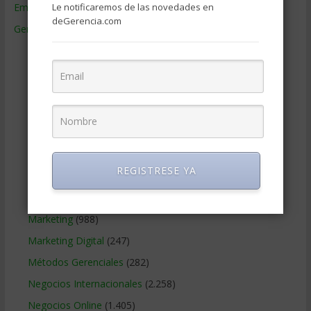
Empresas de Gerencia
(38)
Le notificaremos de las novedades en
deGerencia.com
Gerencia
(9.481)
Ciencias Económicas
(80)
Contabilidad
(466)
Educacion Gerencial
(454)
Estrategia Empresarial
(304)
Finanzas Corporativas
(748)
Gerencia social y ambiental
(223)
REGISTRESE YA
Gobierno Corporativo
(11)
Legal
(125)
Marketing
(988)
Marketing Digital
(247)
Métodos Gerenciales
(282)
Negocios Internacionales
(2.258)
Negocios Online
(1.405)