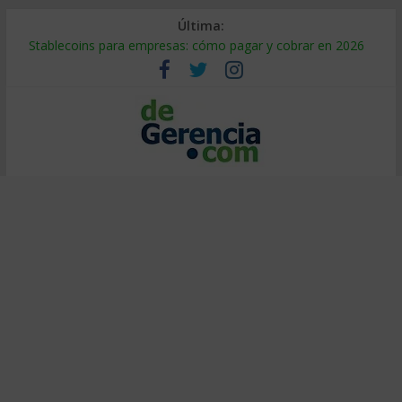
Última:
Stablecoins para empresas: cómo pagar y cobrar en 2026
Despido silencioso: qué es y por qué sale tan caro
IA en selección de personal: cómo auditarla a tiempo
Trabajo forzoso en la cadena de suministro: qué hacer
Mercado hispano de EE. UU.: cómo segmentarlo y venderle