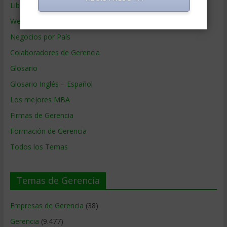
Libros de Gerencia
Webs de Gerencia
Negocios por País
Colaboradores de Gerencia
Glosario
Glosario Inglés – Español
Los mejores MBA
Firmas de Gerencia
Formación de Gerencia
Todos los Temas
Temas de Gerencia
Empresas de Gerencia
(38)
Gerencia
(9.477)