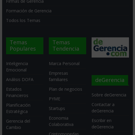
Firmas de Gerencia
Formación de Gerencia
Todos los Temas
Temas
Temas
Populares
Tendencia
Inteligencia
Marca Personal
Emocional
Empresas
deGerencia
Análisis DOFA
familiares
Estados
Plan de negocios
Sobre deGerencia
Financieros
PYME
Contactar a
Planificación
Startups
deGerencia
Estratégica
Economia
Escribir en
Gerencia del
Colaborativa
deGerencia
Cambio
Criptomonedas