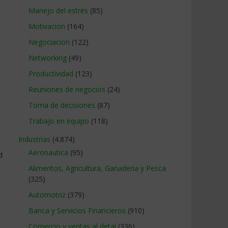
Manejo del estrés
(85)
Motivacion
(164)
Negociacion
(122)
Networking
(49)
Productividad
(123)
Reuniones de negocios
(24)
Toma de decisiones
(87)
Trabajo en equipo
(118)
Industrias
(4.874)
Aeronautica
(95)
d
Alimentos, Agricultura, Ganaderia y Pesca
(325)
Automotriz
(379)
Banca y Servicios Financieros
(910)
s
Comercio y ventas al detal
(336)