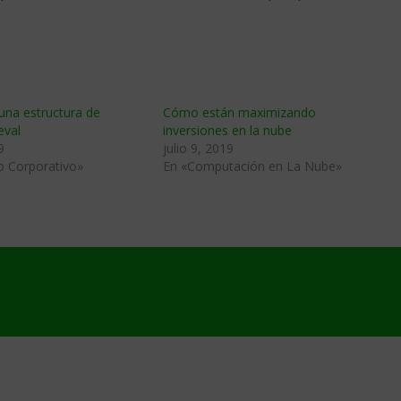
 una estructura de
Cómo están maximizando
eval
inversiones en la nube
9
julio 9, 2019
o Corporativo»
En «Computación en La Nube»