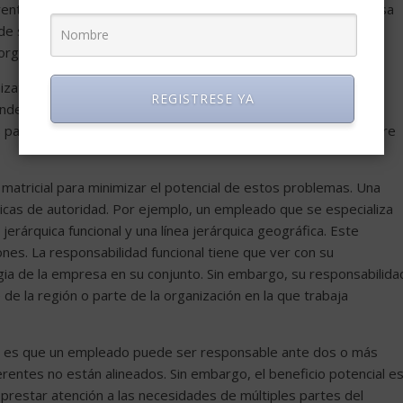
gerente supervisará todas las actividades que correspondan a esa
 de soporte al cliente, etc. De alguna manera, una estructura
organización más grande.
izativo es que las personas pueden concentrarse tanto en su
REGISTRESE YA
der o conectarse con actividades organizativas más amplias.
partes de una organización no se comunican eficazmente entre
matricial para minimizar el potencial de estos problemas. Una
rquicas de autoridad. Por ejemplo, un empleado que se especializa
jerárquica funcional y una línea jerárquica geográfica. Este
es. La responsabilidad funcional tiene que ver con su
egia de la empresa en su conjunto. Sin embargo, su responsabilida
e la región o parte de la organización en la que trabaja
vo es que un empleado puede ser responsable ante dos o más
rentes no están alineados. Sin embargo, el beneficio potencial e
prestar atención a las necesidades de múltiples partes del