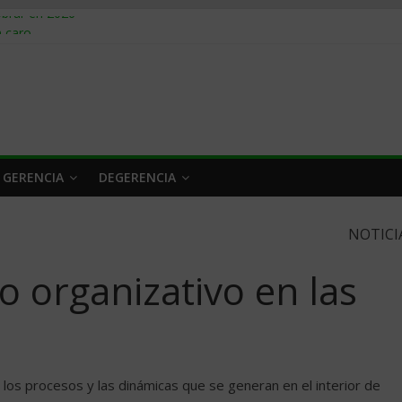
obrar en 2026
n caro
 a tiempo
 qué hacer
rlo y venderle
 GERENCIA
DEGERENCIA
NOTICI
 organizativo en las
los procesos y las dinámicas que se generan en el interior de