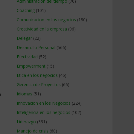
Administracion del tiempo
(70)
Coaching
(101)
Comunicacion en los negocios
(180)
Creatividad en la empresa
(96)
Delegar
(22)
Desarrollo Personal
(566)
Efectividad
(52)
Empowerment
(15)
Etica en los negocios
(46)
.
Gerencia de Proyectos
(66)
a
Idiomas
(51)
Innovacion en los Negocios
(224)
Inteligencia en los negocios
(102)
Liderazgo
(331)
Manejo de crisis
(60)