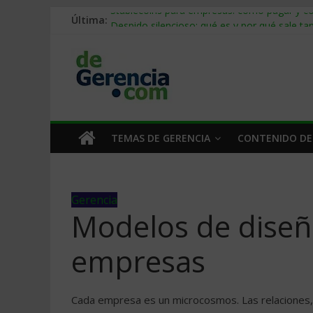
Última:
Stablecoins para empresas: cómo pagar y c
Despido silencioso: qué es y por qué sale ta
IA en selección de personal: cómo auditarla
Trabajo forzoso en la cadena de suministro:
Mercado hispano de EE. UU.: cómo segmenta
TEMAS DE GERENCIA
CONTENIDO DE
Gerencia
Modelos de diseño
empresas
Cada empresa es un microcosmos. Las relaciones, 