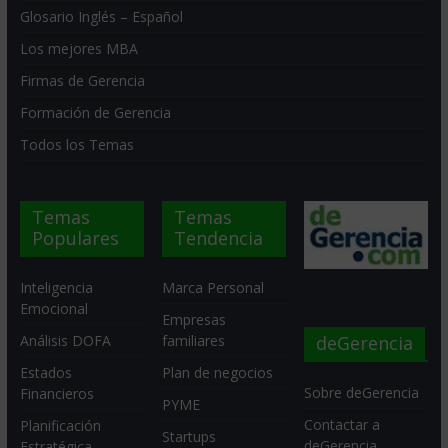
Glosario Inglés – Español
Los mejores MBA
Firmas de Gerencia
Formación de Gerencia
Todos los Temas
Temas
Temas
Populares
Tendencia
Inteligencia
Marca Personal
Emocional
Empresas
deGerencia
Análisis DOFA
familiares
Estados
Plan de negocios
Sobre deGerencia
Financieros
PYME
Contactar a
Planificación
Startups
deGerencia
Estratégica