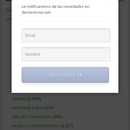
Le notificaremos de las novedades en
Empresas de Gerencia
(38)
deGerencia.com
Gerencia
(9.477)
Ciencias Económicas
(80)
Contabilidad
(466)
Educacion Gerencial
(454)
Estrategia Empresarial
(304)
Finanzas Corporativas
(748)
Gerencia social y ambiental
(223)
REGISTRESE YA
Gobierno Corporativo
(11)
Legal
(125)
Marketing
(988)
Marketing Digital
(247)
Métodos Gerenciales
(280)
Negocios Internacionales
(2.257)