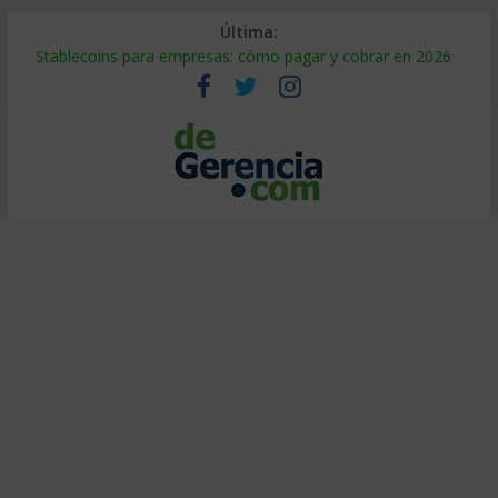
Última:
Stablecoins para empresas: cómo pagar y cobrar en 2026
Despido silencioso: qué es y por qué sale tan caro
IA en selección de personal: cómo auditarla a tiempo
Trabajo forzoso en la cadena de suministro: qué hacer
Mercado hispano de EE. UU.: cómo segmentarlo y venderle