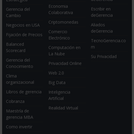
Economia
Escribir en
Gerencia del
Colaborativa
deGerencia
Cambio
Criptomonedas
Aliados
Negocios en USA
deGerencia
Comercio
Fijación de Precios
Electrónico
TecnoGerencia.co
Balanced
m
Computación en
Scorecard
La Nube
Su Privacidad
Gerencia del
Privacidad Online
Conocimiento
Web 2.0
Clima
organizacional
Big Data
Libros de gerencia
Inteligencia
Artificial
Cobranza
Realidad Virtual
Maestría de
gerencia MBA
Como invertir