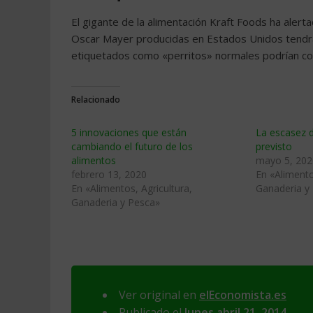
El gigante de la alimentación Kraft Foods ha aler
Oscar Mayer producidas en Estados Unidos tendrá
etiquetados como «perritos» normales podrían con
Relacionado
5 innovaciones que están
La escasez d
cambiando el futuro de los
previsto
alimentos
mayo 5, 202
febrero 13, 2020
En «Alimento
En «Alimentos, Agricultura,
Ganaderia y
Ganaderia y Pesca»
Ver original en
elEconomista.es
Publicado el
lunes abril 21, 2014