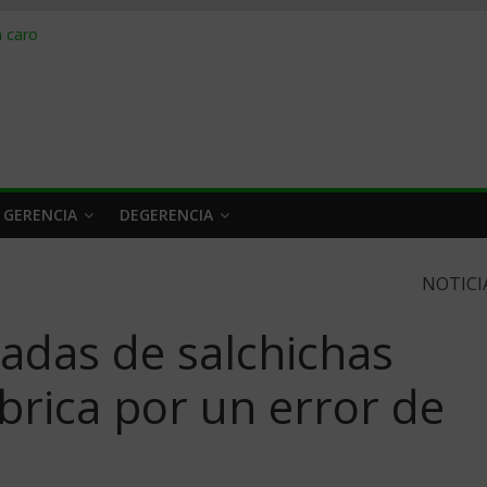
obrar en 2026
n caro
 a tiempo
 qué hacer
rlo y venderle
 GERENCIA
DEGERENCIA
NOTICI
adas de salchichas
brica por un error de