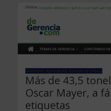
Última:
Stablecoins para empresas: cómo pagar y c
Despido silencioso: qué es y por qué sale ta
IA en selección de personal: cómo auditarla
Trabajo forzoso en la cadena de suministro:
Mercado hispano de EE. UU.: cómo segmenta
TEMAS DE GERENCIA
CONTENIDO DE
Alimentos, Agricultura, Ganaderia y Pesca
Más de 43,5 tonel
Oscar Mayer, a fá
etiquetas