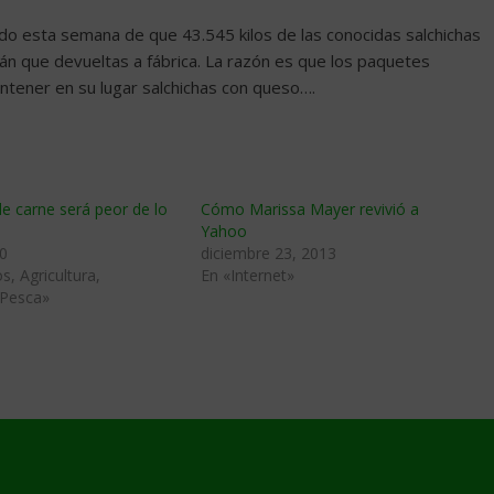
tado esta semana de que 43.545 kilos de las conocidas salchichas
n que devueltas a fábrica. La razón es que los paquetes
tener en su lugar salchichas con queso….
e carne será peor de lo
Cómo Marissa Mayer revivió a
Yahoo
0
diciembre 23, 2013
s, Agricultura,
En «Internet»
 Pesca»