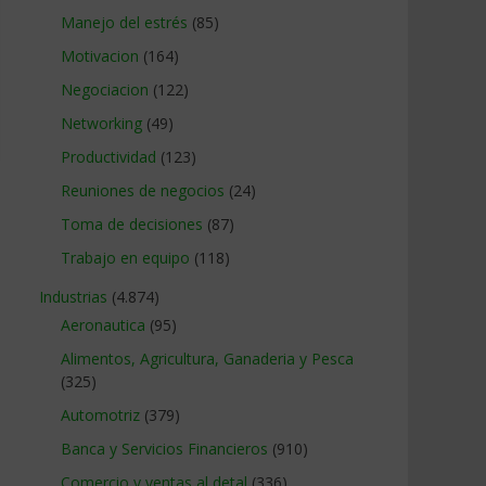
Manejo del estrés
(85)
Motivacion
(164)
Negociacion
(122)
Networking
(49)
Productividad
(123)
Reuniones de negocios
(24)
Toma de decisiones
(87)
Trabajo en equipo
(118)
Industrias
(4.874)
Aeronautica
(95)
Alimentos, Agricultura, Ganaderia y Pesca
(325)
Automotriz
(379)
Banca y Servicios Financieros
(910)
Comercio y ventas al detal
(336)