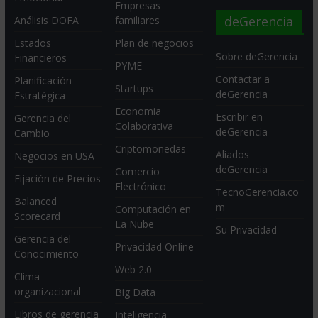
Empresas
deGerencia
Análisis DOFA
familiares
Estados
Plan de negocios
Sobre deGerencia
Financieros
PYME
Contactar a
Planificación
Startups
deGerencia
Estratégica
Economia
Escribir en
Gerencia del
Colaborativa
deGerencia
Cambio
Criptomonedas
Aliados
Negocios en USA
deGerencia
Comercio
Fijación de Precios
Electrónico
TecnoGerencia.co
Balanced
m
Computación en
Scorecard
La Nube
Su Privacidad
Gerencia del
Privacidad Online
Conocimiento
Web 2.0
Clima
organizacional
Big Data
Libros de gerencia
Inteligencia