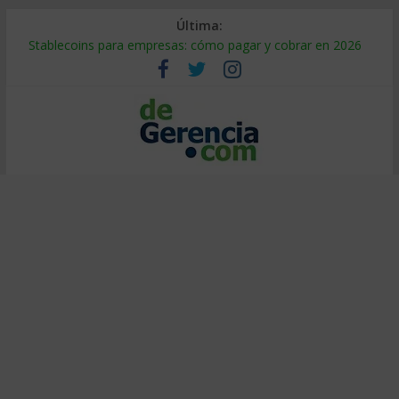
Última:
Stablecoins para empresas: cómo pagar y cobrar en 2026
Despido silencioso: qué es y por qué sale tan caro
IA en selección de personal: cómo auditarla a tiempo
Trabajo forzoso en la cadena de suministro: qué hacer
Mercado hispano de EE. UU.: cómo segmentarlo y venderle