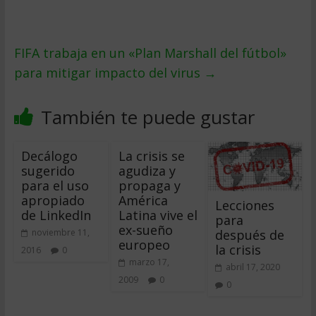
FIFA trabaja en un «Plan Marshall del fútbol»
para mitigar impacto del virus
→
También te puede gustar
Decálogo
La crisis se
sugerido
agudiza y
para el uso
propaga y
apropiado
América
Lecciones
de LinkedIn
Latina vive el
para
ex-sueño
después de
noviembre 11,
europeo
la crisis
2016
0
marzo 17,
abril 17, 2020
2009
0
0