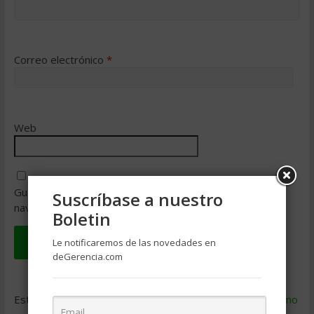
Correo electrónico
*
Web
Guarda mi nombre, correo electrónico y web en este
Suscríbase a nuestro
navegador para la próxima vez que comente.
Boletin
Le notificaremos de las novedades en
deGerencia.com
Este sitio usa Akismet para reducir el spam.
Aprende cómo