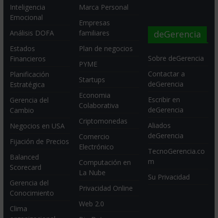
Inteligencia
Marca Personal
Emocional
Empresas
deGerencia
Análisis DOFA
familiares
Estados
Plan de negocios
Sobre deGerencia
Financieros
PYME
Contactar a
Planificación
Startups
deGerencia
Estratégica
Economia
Escribir en
Gerencia del
Colaborativa
deGerencia
Cambio
Criptomonedas
Aliados
Negocios en USA
deGerencia
Comercio
Fijación de Precios
Electrónico
TecnoGerencia.co
Balanced
m
Computación en
Scorecard
La Nube
Su Privacidad
Gerencia del
Privacidad Online
Conocimiento
Web 2.0
Clima