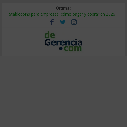
Última:
Stablecoins para empresas: cómo pagar y cobrar en 2026
Despido silencioso: qué es y por qué sale tan caro
IA en selección de personal: cómo auditarla a tiempo
Trabajo forzoso en la cadena de suministro: qué hacer
Mercado hispano de EE. UU.: cómo segmentarlo y venderle