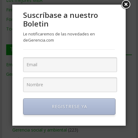
Los mejores MBA
Firmas de Gerencia
Suscríbase a nuestro
Formación de Gerencia
Boletin
Todos los Temas
Le notificaremos de las novedades en
deGerencia.com
Temas de Gerencia
Empresas de Gerencia
(38)
Gerencia
(9.477)
Ciencias Económicas
(80)
Contabilidad
(466)
Educacion Gerencial
(454)
REGISTRESE YA
Estrategia Empresarial
(304)
Finanzas Corporativas
(748)
Gerencia social y ambiental
(223)