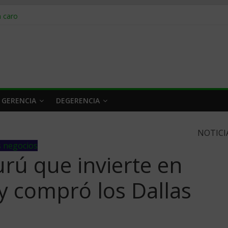
obrar en 2026
n caro
 a tiempo
 qué hacer
rlo y venderle
 GERENCIA
DEGERENCIA
NOTICI
s negocios
rú que invierte en
y compró los Dallas