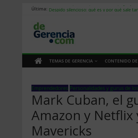
Última:
Stablecoins para empresas: cómo pagar y c
Despido silencioso: qué es y por qué sale ta
IA en selección de personal: cómo auditarla
Trabajo forzoso en la cadena de suministro:
Mercado hispano de EE. UU.: cómo segmenta
TEMAS DE GERENCIA
CONTENIDO DE
Emprendedores
Personalidades y gurus de lo
Mark Cuban, el gu
Amazon y Netflix 
Mavericks