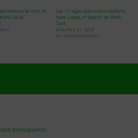
upervivencia de crisis de
Las 12 reglas para emprendedores
 Mark Cuban
Mark Cuban, el ‘tiburón’ de Shark
0
Tank
irus»
diciembre 21, 2018
En «Emprendedores»
ropio presupuesto