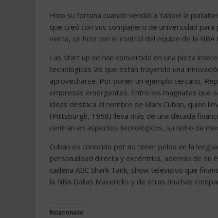
Hizo su fortuna cuando vendió a Yahoo! la platafo
que creó con sus compañero de universidad para p
venta, se hizo con el control del equipo de la NBA 
Las start up se han convertido en una pieza inte
tecnológicas las que están trayendo una innovaci
aprovecharse. Por poner un ejemplo cercano, Repso
empresas emergentes. Entre los magnates que se
ideas destaca el nombre de Mark Cuban, quien llev
(Pittsburgh, 1958) lleva más de una década financ
centran en aspectos tecnológicos, su nicho de me
Cuban es conocido por no tener pelos en la lengua 
personalidad directa y excéntrica, además de su é
cadena ABC Shark Tank, show televisivo que financ
la NBA Dallas Mavericks y de otras muchas compañ
Relacionado