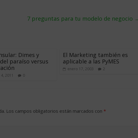
7 preguntas para tu modelo de negocio
Insular: Dimes y
El Marketing también es
 del paraíso versus
aplicable a las PyMES
vación
enero 17, 2003
2
14, 2011
0
da.
Los campos obligatorios están marcados con
*