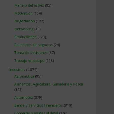
Manejo del estrés
(85)
Motivacion
(164)
Negociacion
(122)
Networking
(49)
Productividad
(123)
Reuniones de negocios
(24)
Toma de decisiones
(87)
Trabajo en equipo
(118)
Industrias
(4.874)
Aeronautica
(95)
Alimentos, Agricultura, Ganaderia y Pesca
(325)
Automotriz
(379)
Banca y Servicios Financieros
(910)
Comercio y ventas al detal
(336)