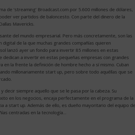
rma de ‘streaming’ Broadcast.com por 5.600 millones de dólares,
oder ver partidos de baloncesto. Con parte del dinero de la
Dallas Mavericks.
resante del mundo empresarial. Pero más concretamente, son las
ón digital de la que muchas grandes compañías quieren
l lanzó ayer un fondo para invertir 85 millones en estas
 dedican a invertir en estas pequeñas empresas con grandes
a en la frente la definición de hombre hecho a sí mismo. Cuban
iando millonariamente start up, pero sobre todo aquéllas que se
rcado.
y decir siempre aquello que se le pasa por la cabeza. Su
xito en los negocios, encaja perfectamente en el programa de la
ia a start up. Además de ello, es dueño mayoritario del equipo d
ías centradas en la tecnología…