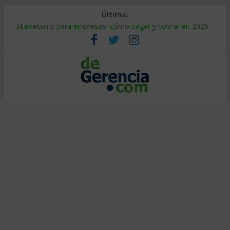
Última:
Stablecoins para empresas: cómo pagar y cobrar en 2026
Despido silencioso: qué es y por qué sale tan caro
IA en selección de personal: cómo auditarla a tiempo
Trabajo forzoso en la cadena de suministro: qué hacer
Mercado hispano de EE. UU.: cómo segmentarlo y venderle