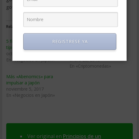
gota”
Relacionado
5 filosofías del trabajo
Desaparecen unos 430
REGISTRESE YA
típicas de Japón
millones de euros en
octubre 5, 2018
criptomonedas en Japón
En «Negocios en Japón»
enero 28, 2018
En «Criptomonedas»
Más «Abenomics» para
impulsar a Japón
noviembre 5, 2017
En «Negocios en Japón»
Ver original en
Principios de un